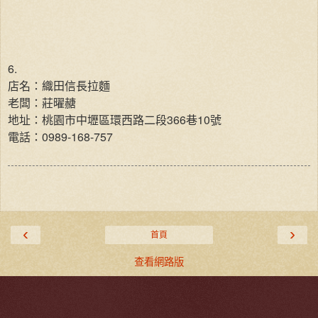
6.
店名：織田信長拉麵
老闆：莊曜赯
地址：桃園市中壢區環西路二段366巷10號
電話：0989-168-757
‹
›
首頁
查看網路版