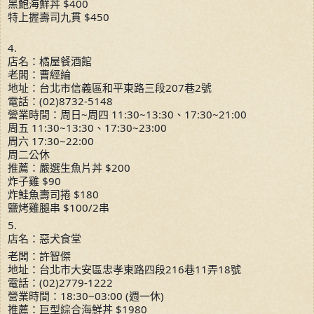
黑鮑海鮮丼 $400
特上握壽司九貫 $450
4.
店名：橘屋餐酒館
老闆：曹經綸
地址：台北市信義區和平東路三段207巷2號
電話：(02)8732-5148
營業時間：周日~周四 11:30~13:30、17:30~21:00
周五 11:30~13:30、17:30~23:00
周六 17:30~22:00
周二公休
推薦：嚴選生魚片丼 $200
炸子雞 $90
炸鮭魚壽司捲 $180
鹽烤雞腿串 $100/2串
5.
店名：惡犬食堂
老闆：許智傑
地址：台北市大安區忠孝東路四段216巷11弄18號
電話：(02)2779-1222
營業時間：18:30~03:00 (週一休)
推薦：巨型綜合海鮮丼 $1980