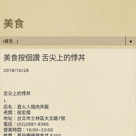
美食
▼
美食按個讚 舌尖上的悸丼
2018/10/28
舌尖上的悸丼
1.
店名：直火人燒肉丼飯
老闆：侯宏偉
地址：台北市士林區大北路7號
電話：(02)2881-8366
營業時間：16:00~23:00
推薦：蔥段嫩雞腿串丼 $200