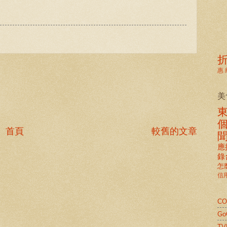
惠
美
首頁
較舊的文章
應
錄
怎
信
C
G
TV