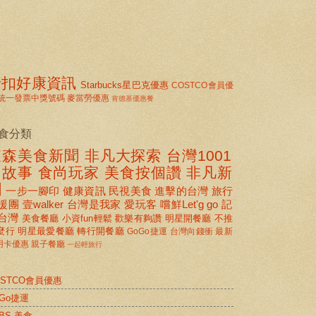
折扣好康資訊
Starbucks星巴克優惠
COSTCO會員優
統一發票中獎號碼
麥當勞優惠
肯德基優惠餐
食分類
東森美食新聞
非凡大探索
台灣1001
個故事
食尚玩家
美食按個讚 非凡新
聞
一步一腳印
健康資訊
民視美食
進擊的台灣
旅行
援團
壹walker
台灣是我家
愛玩客
嚐鮮Let'g go
記
台灣
美食餐廳
小資fun輕鬆
歡樂有夠讚
明星開餐廳
不推
麼行
明星最愛餐廳
轉行開餐廳
GoGo捷運
台灣向錢衝
最新
用卡優惠
親子餐廳
一起輕旅行
OSTCO會員優惠
oGo捷運
BS 美食