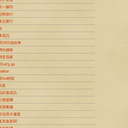
步一腳印
起輕旅行
推怎麼行
險
康資訊
灣1001個故事
灣向錢衝
灣是我家
Let'g go
alker
資fun輕鬆
玩客
扣好康資訊
行應援團
星開餐廳
新信用卡優惠
森美食新聞