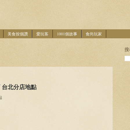
美食按個讚
愛玩客
1001個故事
食尚玩家
搜
啡店 台北分店地點
點