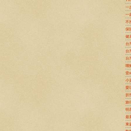
一
一
不
保
健
台
台
台
嚐鮮
壹w
小
愛
折
旅
明
最
東