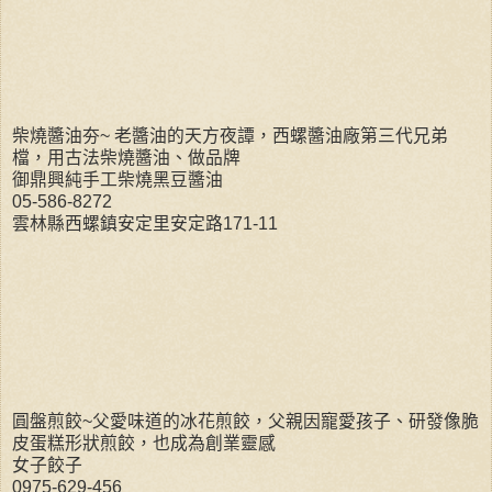
柴燒醬油夯~ 老醬油的天方夜譚，西螺醬油廠第三代兄弟
檔，用古法柴燒醬油、做品牌
御鼎興純手工柴燒黑豆醬油
05-586-8272
雲林縣西螺鎮安定里安定路171-11
圓盤煎餃~父愛味道的冰花煎餃，父親因寵愛孩子、研發像脆
皮蛋糕形狀煎餃，也成為創業靈感
女子餃子
0975-629-456