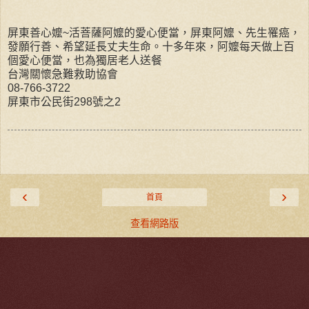
屏東善心嬤~活菩薩阿嬤的愛心便當，屏東阿嬤、先生罹癌，
發願行善、希望延長丈夫生命。十多年來，阿嬤每天做上百
個愛心便當，也為獨居老人送餐
台灣關懷急難救助協會
08-766-3722
屏東市公民街298號之2
‹
›
首頁
查看網路版