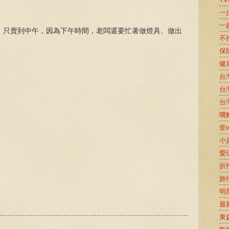
一
一
，只賣到中午，因為下午時間，老闆還要忙著做燈具、做出
不
保
健
台
台
台
嚐鮮
壹w
小
愛
折
旅
明
最
東