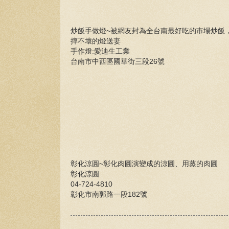
炒飯手做燈~被網友封為全台南最好吃的市場炒飯
摔不壞的燈送妻
手作燈:愛迪生工業
台南市中西區國華街三段26號
彰化涼圓~彰化肉圓演變成的涼圓、用蒸的肉圓
彰化涼圓
04-724-4810
彰化市南郭路一段182號