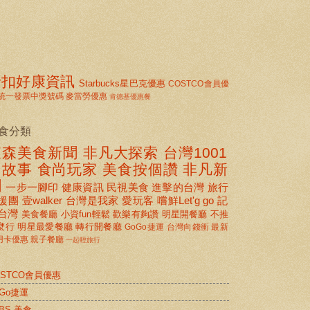
折扣好康資訊
Starbucks星巴克優惠
COSTCO會員優
統一發票中獎號碼
麥當勞優惠
肯德基優惠餐
食分類
東森美食新聞
非凡大探索
台灣1001
個故事
食尚玩家
美食按個讚 非凡新
聞
一步一腳印
健康資訊
民視美食
進擊的台灣
旅行
援團
壹walker
台灣是我家
愛玩客
嚐鮮Let'g go
記
台灣
美食餐廳
小資fun輕鬆
歡樂有夠讚
明星開餐廳
不推
麼行
明星最愛餐廳
轉行開餐廳
GoGo捷運
台灣向錢衝
最新
用卡優惠
親子餐廳
一起輕旅行
OSTCO會員優惠
oGo捷運
BS 美食