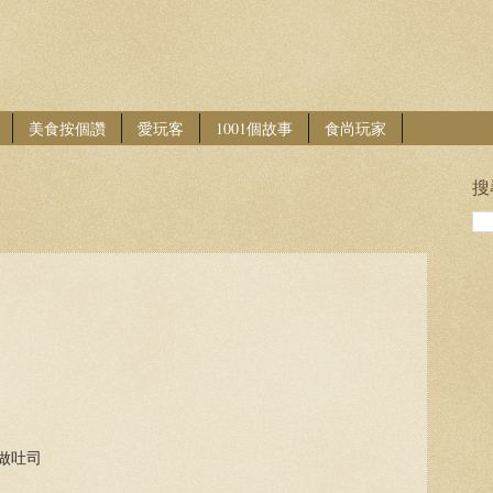
美食按個讚
愛玩客
1001個故事
食尚玩家
搜
做吐司