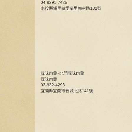
04-9291-7425
南投縣埔里鎮愛蘭里梅村路132號
蒜味肉羹~北門蒜味肉羹
蒜味肉羹
03-932-4293
宜蘭縣宜蘭市舊城北路141號