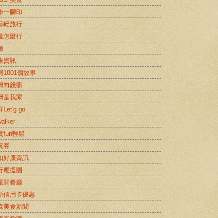
步一腳印
起輕旅行
推怎麼行
險
康資訊
灣1001個故事
灣向錢衝
灣是我家
Let'g go
alker
資fun輕鬆
玩客
扣好康資訊
行應援團
星開餐廳
新信用卡優惠
森美食新聞