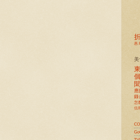
惠
美
應
錄
怎
信
C
G
TV