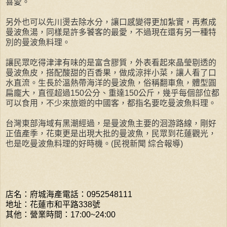
喜愛。
另外也可以先川燙去除水分，讓口感變得更加紮實，再煮成
曼波魚湯，同樣是許多饕客的最愛，不過現在還有另一種特
別的曼波魚料理。
讓民眾吃得津津有味的是富含膠質，外表看起來晶瑩剔透的
曼波魚皮，搭配酸甜的百香果，做成涼拌小菜，讓人看了口
水直流。生長於溫熱帶海洋的曼波魚，俗稱翻車魚，體型圓
扁龐大，直徑超過150公分、重達150公斤，幾乎每個部位都
可以食用，不少來旅遊的中國客，都指名要吃曼波魚料理。
台灣東部海域有黑潮經過，是曼波魚主要的洄游路線，剛好
正值產季，花東更是出現大批的曼波魚，民眾到花蓮觀光，
也是吃曼波魚料理的好時機。(民視新聞 綜合報導)
店名：府城海產
電話：0952548111
地址：花蓮市和平路338號
其他：營業時間：17:00~24:00