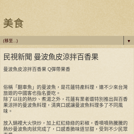
美食
▼
民視新聞 曼波魚皮涼拌百香果
曼波魚皮涼拌百香果 Q彈帶果香
俗
稱「翻車魚」的曼波魚，是花蓮特產料理，連不少來台灣
旅遊的中國客也指名要吃。
除了以往的熱炒、煮湯之外，花蓮有業者還特別推出與百香
果涼拌的曼波魚料理，清爽口感讓曼波魚料理多了不同風
味。
放入鍋裡大火快炒，加上紅紅綠綠的彩椒，香噴噴熱騰騰的
熱炒曼波魚肉就完成了，口感香脆味道甘甜，受到不少民眾