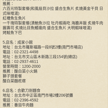
推薦：
六百元特製套餐(和風扇貝沙拉 盛合生魚片 炙燒黃金干貝 日
式味噌湯)
紅槽魚生魚片
一千塊特製套餐(漬鮑魚沙拉 牡丹蝦兩吃 海膽丼飯 炙燒牛肉
握壽司 炙燒比目魚鰭邊肉 盛合生魚片 大明蝦味噌湯)
烤鮭魚下巴
5.店名：成家小館
地址：台北市羅斯福路一段8號2樓(南門市場店)
電話：02-2321-4498
地址：台北市文山區木新路三段154號(總店)
電話：02-2937-4611
營業時間：1200-2000
推薦：酸白菜小火鍋
獅子頭套餐
酸白菜麵疙瘩
6.店名：合歡刀削麵食
地址：台北市中正區南門市場2樓206號攤
電話：02-2396-4592
推薦：番茄牛肉麵