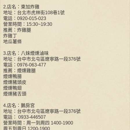
2.店名：東加炸雞
地址：台北市虎林街108巷1號
電話：0920-015-023
營業時間：15:30~19:30
推薦：炸雞腿
炸雞丁
地瓜薯條
3.店名：八妹煙燻滷味
地址：台中市北屯區遼寧路一段376號
電話：0976-063-477
推薦：煙燻雞腿
煙燻鴨腸
煙燻豬頭皮
煙燻鴨翅
煙燻豬舌頭
4.店名：鵝房宮
地址：台中市北屯區遼寧路一段376號
電話： 0933-446507
營業時間：周一到周四 1400-1900
周五到周日 1200-1900