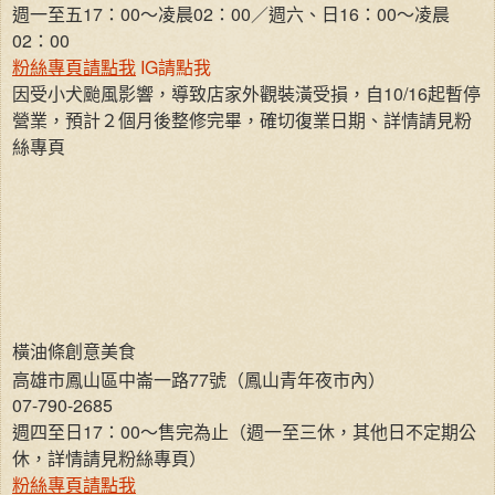
週一至五17：00～凌晨02：00／週六、日16：00～凌晨
02：00
粉絲專頁請點我
IG請點我
因受小犬颱風影響，導致店家外觀裝潢受損，自10/16起暫停
營業，預計２個月後整修完畢，確切復業日期、詳情請見粉
絲專頁
橫油條創意美食
高雄市鳳山區中崙一路77號（鳳山青年夜市內）
07-790-2685
週四至日17：00～售完為止（週一至三休，其他日不定期公
休，詳情請見粉絲專頁）
粉絲專頁請點我