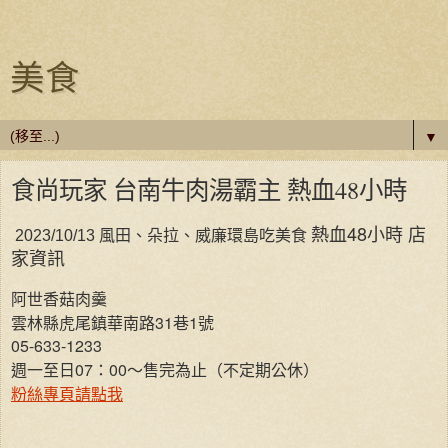
美食
▼
食尚玩家 台南牛肉湯霸主 熱血48小時
熱血48小時
店
風田、朵拉、威廉環島吃美食
2023/10/13
家資訊
阿世香菇肉羹
雲林縣虎尾鎮華南路31巷1號
05-633-1233
週一至日07：00～售完為止（不定期公休）
粉絲專頁請點我