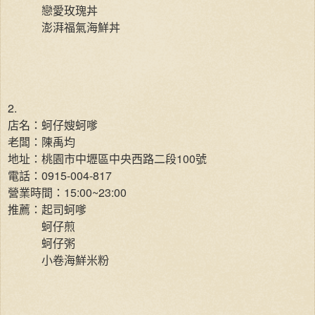
戀愛玫瑰丼
澎湃福氣海鮮丼
2.
店名：蚵仔嫂蚵嗲
老闆：陳禹均
地址：桃園市中壢區中央西路二段100號
電話：0915-004-817
營業時間：15:00~23:00
推薦：起司蚵嗲
蚵仔煎
蚵仔粥
小卷海鮮米粉