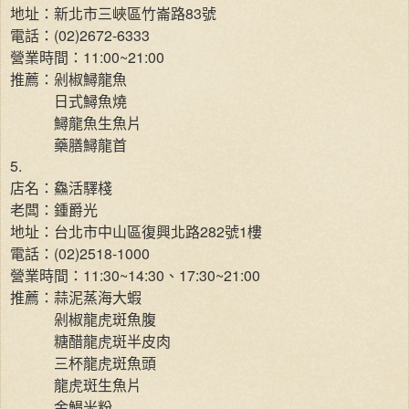
地址：新北市三峽區竹崙路83號
電話：(02)2672-6333
營業時間：11:00~21:00
推薦：剁椒鱘龍魚
日式鱘魚燒
鱘龍魚生魚片
藥膳鱘龍首
5.
店名：鱻活驛棧
老闆：鍾爵光
地址：台北市中山區復興北路282號1樓
電話：(02)2518-1000
營業時間：11:30~14:30、17:30~21:00
推薦：蒜泥蒸海大蝦
剁椒龍虎斑魚腹
糖醋龍虎斑半皮肉
三杯龍虎斑魚頭
龍虎斑生魚片
金鯧米粉