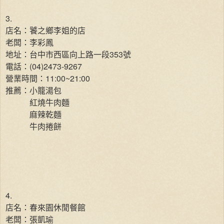
3.
店名：饕之鄉李姐的店
老闆：李彩鳳
地址：台中市西區向上路一段353號
電話：(04)2473-9267
營業時間：11:00~21:00
推薦：小籠湯包
紅燒牛肉麵
麻辣乾麵
牛肉捲餅
4.
店名：春來園休閒餐館
老闆：張凱瑜