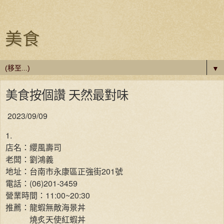
美食
▼
美食按個讚 天然最對味
2023/09/09
1.
店名：纓風壽司
老闆：劉鴻義
地址：台南市永康區正強街201號
電話：(06)201-3459
營業時間：11:00~20:30
推薦：龍蝦無敵海景丼
燒炙天使紅蝦丼