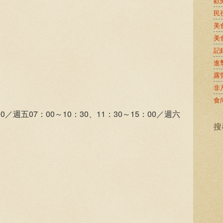
歡
民
美
美
記
進
露
非
食
00／週五07：00～10：30、11：30～15：00／週六
搜