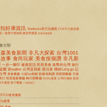
折扣好康資訊
Starbucks星巴克優惠
COSTCO會員優
統一發票中獎號碼
麥當勞優惠
肯德基優惠餐
食分類
東森美食新聞
非凡大探索
台灣1001
個故事
食尚玩家
美食按個讚 非凡新
聞
一步一腳印
健康資訊
民視美食
進擊的台灣
旅行
援團
壹walker
台灣是我家
愛玩客
嚐鮮Let'g go
記
台灣
美食餐廳
小資fun輕鬆
歡樂有夠讚
明星開餐廳
不推
麼行
明星最愛餐廳
轉行開餐廳
GoGo捷運
台灣向錢衝
最新
用卡優惠
親子餐廳
一起輕旅行
OSTCO會員優惠
oGo捷運
BS 美食