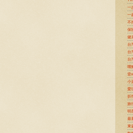
一
一
不
保
健
台
台
台
嚐鮮
壹w
小
愛
折
旅
明
最
東