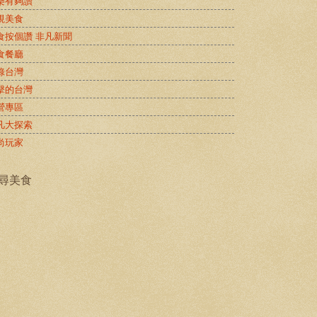
樂有夠讚
視美食
食按個讚 非凡新聞
食餐廳
錄台灣
擊的台灣
營專區
凡大探索
尚玩家
尋美食