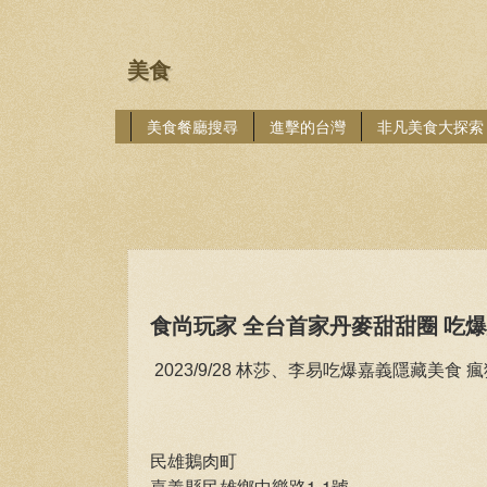
美食
美食餐廳搜尋
進擊的台灣
非凡美食大探索
食尚玩家 全台首家丹麥甜甜圈 吃
林莎、李易吃爆嘉義隱藏美食 瘋
2023/9/28
民雄鵝肉町
嘉義縣民雄鄉中樂路1-1號