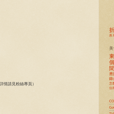
惠
美
應
錄
，詳情請見粉絲專頁）
怎
信
C
G
TV