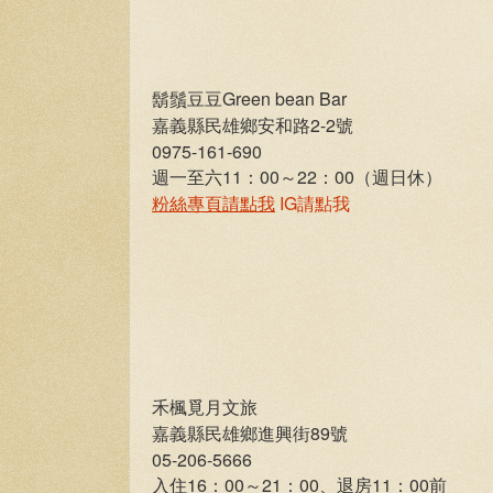
鬍鬚豆豆Green bean Bar
嘉義縣民雄鄉安和路2-2號
0975-161-690
週一至六11：00～22：00（週日休）
粉絲專頁請點我
IG請點我
禾楓覓月文旅
嘉義縣民雄鄉進興街89號
05-206-5666
入住16：00～21：00、退房11：00前