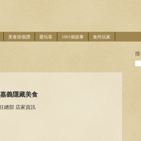
美食按個讚
愛玩客
1001個故事
食尚玩家
搜
爆嘉義隱藏美食
狂總部 店家資訊