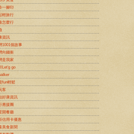
步一腳印
起輕旅行
推怎麼行
險
康資訊
灣1001個故事
灣向錢衝
灣是我家
Let'g go
alker
資fun輕鬆
玩客
扣好康資訊
行應援團
星開餐廳
新信用卡優惠
森美食新聞