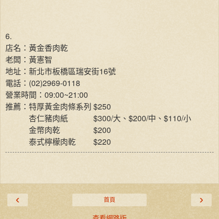
6.
店名：黃金香肉乾
老闆：黃憲智
地址：新北市板橋區瑞安街16號
電話：(02)2969-0118
營業時間：09:00~21:00
推薦：特厚黃金肉條系列 $250
杏仁豬肉紙
$300/大、$200/中、$110/小
金幣肉乾
$200
$220
泰式檸檬肉乾
‹
›
首頁
查看網路版