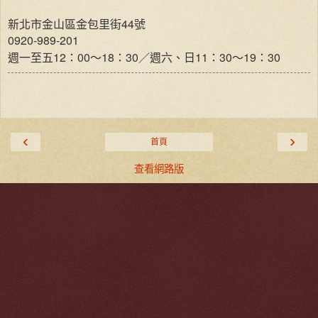
44
新北市金山區金包里街
號
0920-989-201
12
00
18
30
11
30
19
30
週一至五
：
～
：
／週六、日
：
～
：
‹
›
首頁
查看網路版