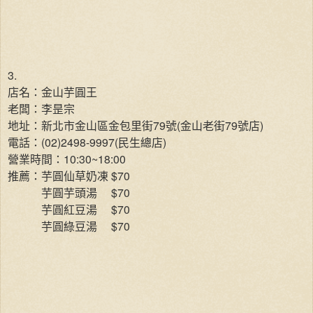
3.
店名：金山芋圓王
老闆：李昰宗
地址：新北市金山區金包里街79號(金山老街79號店)
電話：(02)2498-9997(民生總店)
營業時間：10:30~18:00
推薦：芋圓仙草奶凍 $70
芋圓芋頭湯
$70
芋圓紅豆湯
$70
芋圓綠豆湯
$70