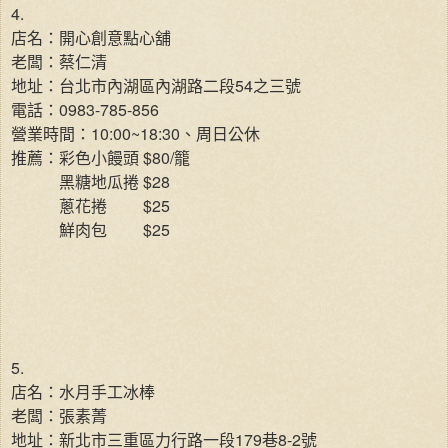
4.
店名：開心創意點心舖
老闆：蔡仁清
地址：台北市內湖區內湖路二段54之三號
電話：0983-785-856
營業時間：10:00~18:30、周日公休
推薦：彩色小饅頭 $80/籠
黑糖地瓜捲 $28
蔥花捲
$25
鮮肉包
$25
5.
店名：水月手工冰棒
老闆：張素菁
地址：新北市三重區力行路一段179巷8-2號