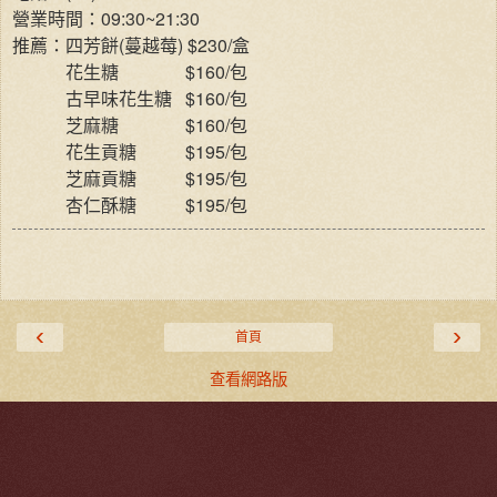
營業時間：09:30~21:30
推薦：四芳餅(蔓越莓) $230/盒
花生糖
$160/包
古早味花生糖
$160/包
芝麻糖
$160/包
花生貢糖
$195/包
芝麻貢糖
$195/包
$195/
杏仁酥糖
包
‹
›
首頁
查看網路版