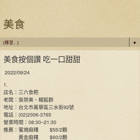
美食
▼
美食按個讚 吃一口甜甜
2022/09/24
1.
店名：三六食粑
老闆：吳榮美、楊毅群
地址：台北市萬華區三水街92號
電話：(02)2306-3765
營業時間：08:30~21:30
推薦：蜜燒麻糬
$55/2顆
黃金麻糬
$60/2顆