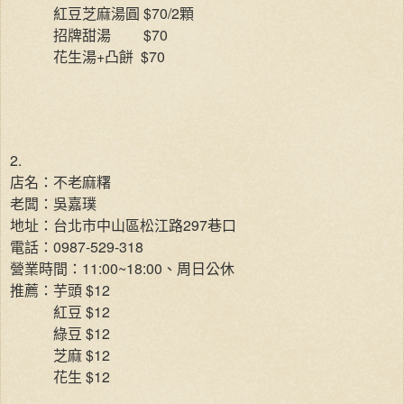
紅豆芝麻湯圓 $70/2顆
招牌甜湯
$70
花生湯+凸餅
$70
2.
店名：不老麻糬
老闆：吳嘉璞
地址：台北市中山區松江路297巷口
電話：0987-529-318
營業時間：11:00~18:00、周日公休
推薦：芋頭 $12
紅豆 $12
綠豆 $12
芝麻 $12
花生 $12