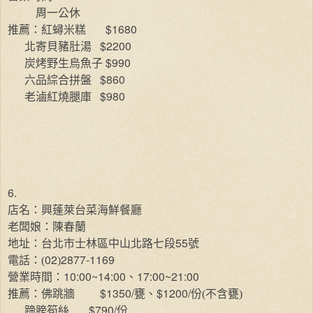
周一公休
$1680
推薦：紅蟳米糕
$2200
北寄貝豬肚湯
$990
炭烤野生烏魚子
$860
六品綜合拼盤
$980
老滷紅燒腿庫
6.
店名：興蓬萊台菜海鮮餐廳
老闆娘：陳春蘭
55
地址：台北市士林區中山北路七段
號
02
2877-1169
電話：(
)
10:00~14:00
17:00~21:00
營業時間：
、
$1350/
$1200/
推薦：佛跳牆
甕、
份(不含甕)
$790/
蹄膀筍絲
份