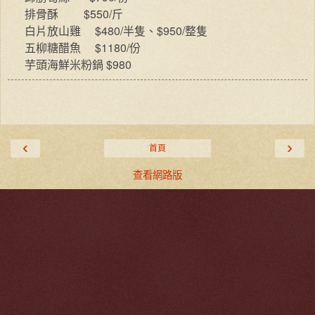
$550/
排骨酥
斤
$480/
$950/
白片放山雞
半隻、
整隻
$1180/
五柳糖醋魚
份
$980
芋頭海鮮米粉鍋
‹
›
首頁
查看網路版