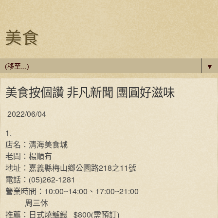
美食
▼
美食按個讚 非凡新聞 團圓好滋味
2022/06/04
1.
店名：清海美食城
老闆：楊順有
218
11
地址：嘉義縣梅山鄉公園路
之
號
05
262-1281
電話：(
)
10:00~14:00
17:00~21:00
營業時間：
、
周三休
$800
推薦：日式燒鱸鰻
(需預訂)