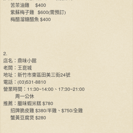
$400
苦茶油雞
$600
紫蘇梅子雞
(需預訂)
$400
梅醋溜糖醋魚
2.
店名：鼎味小館
老闆：王崑城
24
地址：新竹市東區田美三街
號
03
531-8810
電話：(
)
11:30~14:00
17:30~21:00
營業時間：
、
周一公休
$780
推薦：臘味蝦米糕
$380/
$750/
招牌脆皮雞
半雞、
全雞
$280
蟹黃豆腐煲