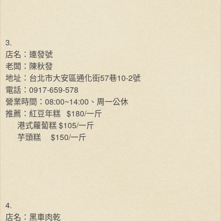
3.
店名：連發號
老闆：陳秋發
57
10-2
地址：台北市大安區通化街
巷
號
0917-659-578
電話：
08:00~14:00
營業時間：
、周一公休
$180/
推薦：紅豆年糕
一斤
$105/
港式蘿蔔糕
一斤
$150/
芋頭糕
一斤
4.
店名：黑車肉乾