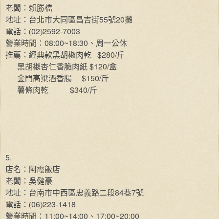
老闆：賴勝檔
55
20
地址：台北市大同區昌吉街
號
攤
02
2592-7003
電話：(
)
08:00~18:30
營業時間：
、周一公休
$280/
推薦：經典款黑胡椒肉乾
斤
$120/
黑胡椒杏仁香脆肉紙
盒
$150/
金門高粱酒香腸
斤
$340/
薯條肉乾
斤
5.
店名：阿霞飯店
老闆：吳健豪
84
7
地址：台南市中西區忠義路二段
巷
號
06
223-1418
電話：(
)
11:00~14:00
17:00~20:00
營業時間：
、