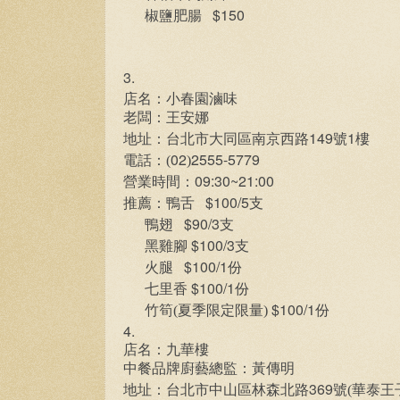
$150
椒鹽肥腸
3.
店名：小春園滷味
老闆：王安娜
149
1
地址：台北市大同區南京西路
號
樓
02
2555-5779
電話：(
)
09:30~21:00
營業時間：
$100/5
推薦：鴨舌
支
$90/3
鴨翅
支
$100/3
黑雞腳
支
$100/1
火腿
份
$100/1
七里香
份
$100/1
竹筍(夏季限定限量)
份
4.
店名：九華樓
中餐品牌廚藝總監：黃傳明
369
地址：台北市中山區林森北路
號(華泰王