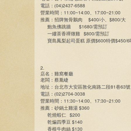
04
2437-6588
電話：(
)
11:00~14:00
17:00~21:00
營業時間：
、
$400/
$800/
推薦：招牌無骨鵝肉
小、
大
$1680/
鮑魚佛跳牆
需預訂
$800/
一縷茶香禪燉雞
需預訂
$600
$450/6
寶島鳳梨起司蛋糕
原價
特價
2.
店名：雞窩餐廳
老闆：蔡胤崨
81
63
地址：台北市大安區敦化南路二段
巷
號
02
2704-3038
電話：(
)
11:30~14:00
17:30~21:00
營業時間：
、
$360
推薦：砂鍋土雞湯
$200
乾燒蝦仁
$140
乾煸四季豆
$130
香根牛肉絲