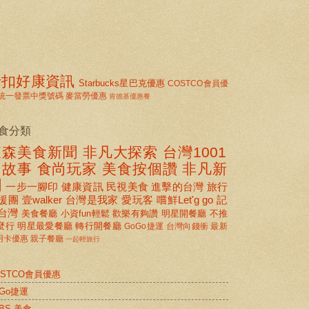
折扣好康資訊
Starbucks星巴克優惠
COSTCO會員優
統一發票中獎號碼
麥當勞優惠
肯德基優惠餐
食分類
東森美食新聞
非凡大探索
台灣1001
個故事
食尚玩家
美食按個讚 非凡新
聞
一步一腳印
健康資訊
民視美食
進擊的台灣
旅行
援團
壹walker
台灣是我家
愛玩客
嚐鮮Let'g go
記
台灣
美食餐廳
小資fun輕鬆
歡樂有夠讚
明星開餐廳
不推
麼行
明星最愛餐廳
轉行開餐廳
GoGo捷運
台灣向錢衝
最新
用卡優惠
親子餐廳
一起輕旅行
OSTCO會員優惠
oGo捷運
BS 美食