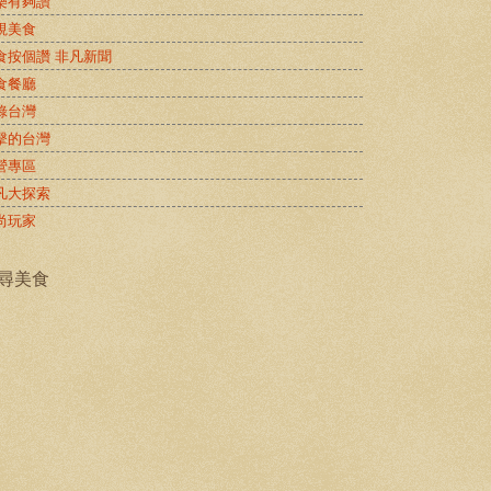
樂有夠讚
視美食
食按個讚 非凡新聞
食餐廳
錄台灣
擊的台灣
營專區
凡大探索
尚玩家
尋美食