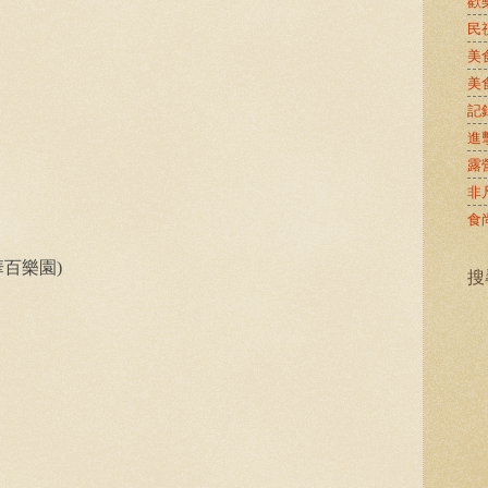
歡
民
美
美
記
進
露
非
食
華百樂園)
搜