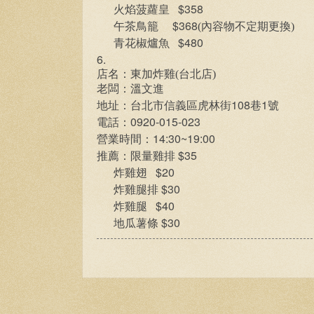
$358
火焰菠蘿皇
$368
午茶鳥籠
(內容物不定期更換)
$480
青花椒爐魚
6.
店名：東加炸雞(台北店)
老闆：溫文進
108
1
地址：台北市信義區虎林街
巷
號
0920-015-023
電話：
14:30~19:00
營業時間：
$35
推薦：限量雞排
$20
炸雞翅
$30
炸雞腿排
$40
炸雞腿
$30
地瓜薯條