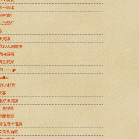
步一腳印
起輕旅行
推怎麼行
險
康資訊
灣1001個故事
灣向錢衝
灣是我家
Let'g go
alker
資fun輕鬆
玩客
扣好康資訊
行應援團
星開餐廳
新信用卡優惠
森美食新聞