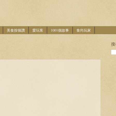
美食按個讚
愛玩客
1001個故事
食尚玩家
搜