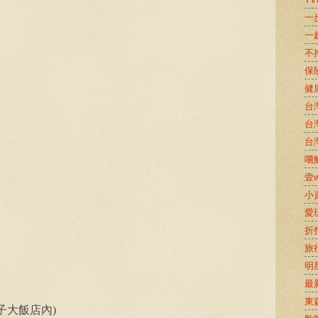
一
一
不
保
健
台
台
台
嚐鮮
壹w
小
愛
折
旅
明
最
東
子大飯店內)