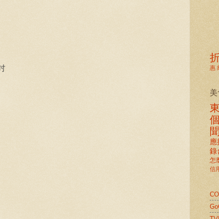
吋
惠
美
應
錄
怎
信
C
G
TV