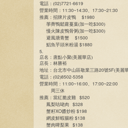
02
7721-6619
電話：(
)
11:30~14:30
17:30~21:30
營業時間：
、
$1980
推薦：招牌片皮鴨
$300
荸薺鴨鬆蘿蔓葉(加一吃
)
$300
慢火陳皮鴨骨粥(加一吃
)
$1500
避風塘青蟹
$1880
鯧魚芋頭米粉湯
5.
店名：唐點小聚(美麗華店)
店長：林勝裕
20
5F
地址：台北市中山區敬業三路
號
(美麗
02
8502-5358
電話：(
)
11:00~16:00
17:00~22:00
營業時間：
、
周三休
$520
推薦：當紅脆皮雞
$328
鳳梨咕咾肉
XO
$198
蟹籽
醬炒粉
$138
網皮鮮蝦腸粉
$138
蟹肉啤梨果