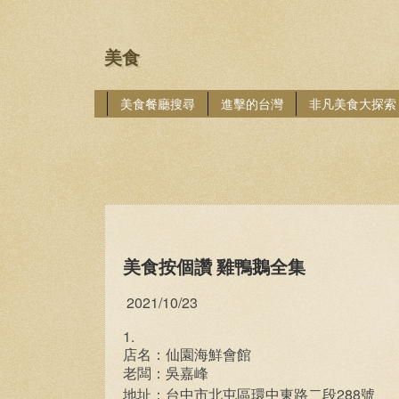
美食
美食餐廳搜尋
進擊的台灣
非凡美食大探索
美食按個讚 雞鴨鵝全集
2021/10/23
1.
店名：仙園海鮮會館
老闆：吳嘉峰
288
地址：台中市北屯區環中東路二段
號