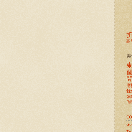
惠
美
應
錄
怎
信
C
G
TV