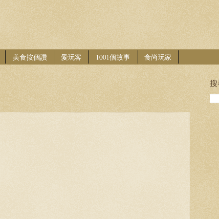
美食按個讚
愛玩客
1001個故事
食尚玩家
搜