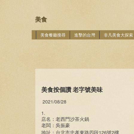
美食
美食餐廳搜尋
進擊的台灣
非凡美食大探索
美食按個讚 老字號美味
2021/08/28
1.
店名：老西門沙茶火鍋
老闆：吳振豪
126
2
地址：台北市忠孝東路四段
號
樓