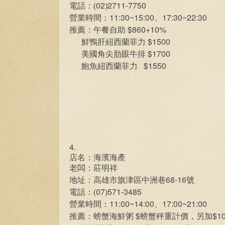
02
2711-7750
電話：(
)
11:30~15:00
17:30~22:30
營業時間：
、
$860+10%
推薦：午餐自助
$1500
鮮鴨肝紐西蘭菲力
$1700
美國角尖肋眼牛排
$1550
鮑魚紐西蘭菲力
4.
店名：海濱海產
老闆：莊明祥
68-16
地址：高雄市旗津區中洲巷
號
07
571-3485
電話：(
)
11:00~14:00
17:00~21:00
營業時間：
、
$
$1
推薦：螃蟹海鮮粥
螃蟹秤重計價，另加