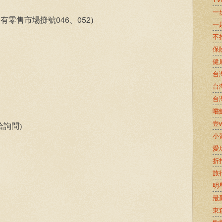
一
046
052
公有零售市場攤號
、
)
一
不
保
健
台
台
台
嚐鮮
壹w
詢問)
小
愛
折
旅
明
最
東