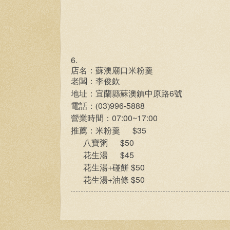
6.
店名：蘇澳廟口米粉羹
老闆：李俊欽
6
地址：宜蘭縣蘇澳鎮中原路
號
03
996-5888
電話：(
)
07:00~17:00
營業時間：
$35
推薦：米粉羹
$50
八寶粥
$45
花生湯
+
$50
花生湯
碰餅
+
$50
花生湯
油條