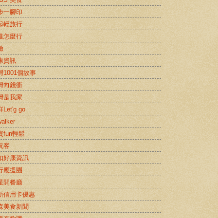
步一腳印
起輕旅行
推怎麼行
險
康資訊
灣1001個故事
灣向錢衝
灣是我家
Let'g go
alker
資fun輕鬆
玩客
扣好康資訊
行應援團
星開餐廳
新信用卡優惠
森美食新聞