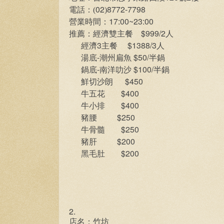
02
8772-7798
電話：(
)
17:00~23:00
營業時間：
$999/2
推薦：經濟雙主餐
人
3
$1388/3
經濟
主餐
人
-
$50/
湯底
潮州扁魚
半鍋
-
$100/
鍋底
南洋叻沙
半鍋
$450
鮮切沙朗
$400
牛五花
$400
牛小排
$250
豬腰
$250
牛骨髓
$200
豬肝
$200
黑毛肚
2.
店名：竹坊