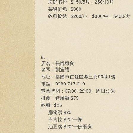
$150/5
250/10
海鮮蝦排
片、
片
$300
菜酸魟魚
$200/
$300/
$400/
乾煎軟絲
小、
中、
大
5.
店名：長腳麵食
老闆：劉宜禮
99
1
地址：基隆市仁愛區孝三路
巷
號
0989-717-019
電話：
07:00~22:00
營業時間：
、周日公休
$75
推薦：豬腳麵
$25
乾麵
$30
扁食湯
$20/
吉古拉
一條
$20/
油豆腐
一份兩塊