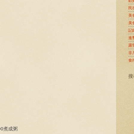
歡
民
美
美
記
進
露
非
食
搜
00
煮成粥