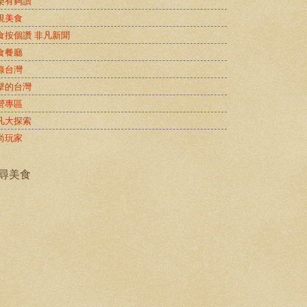
樂有夠讚
視美食
食按個讚 非凡新聞
食餐廳
錄台灣
擊的台灣
營專區
凡大探索
尚玩家
尋美食