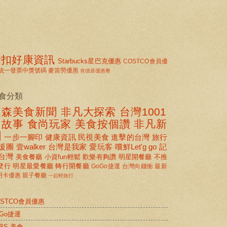
折扣好康資訊
Starbucks星巴克優惠
COSTCO會員優
統一發票中獎號碼
麥當勞優惠
肯德基優惠餐
食分類
東森美食新聞
非凡大探索
台灣1001
個故事
食尚玩家
美食按個讚 非凡新
聞
一步一腳印
健康資訊
民視美食
進擊的台灣
旅行
援團
壹walker
台灣是我家
愛玩客
嚐鮮Let'g go
記
台灣
美食餐廳
小資fun輕鬆
歡樂有夠讚
明星開餐廳
不推
麼行
明星最愛餐廳
轉行開餐廳
GoGo捷運
台灣向錢衝
最新
用卡優惠
親子餐廳
一起輕旅行
OSTCO會員優惠
oGo捷運
BS 美食