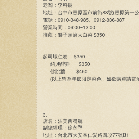
老闆：李科慶
88
地址：台中市豐原區市前街
號(豐原第一
0910-348-985
0912-836-887
電話：
、
06:00~12:00
營業時間：
$350
推薦：獅子頭滷大白菜
$350
起司蝦仁卷
$350
紹興醉雞
$450
佛跳牆
(以上皆為年節限定菜色，如欲購買請電洽
3.
店名：沾美西餐廳
副總經理：徐永堅
77
B1
地址：台北市大安區仁愛路四段
號