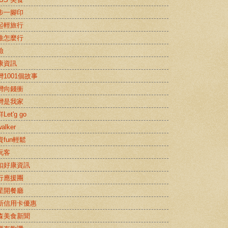
步一腳印
起輕旅行
推怎麼行
險
康資訊
灣1001個故事
灣向錢衝
灣是我家
Let'g go
alker
資fun輕鬆
玩客
扣好康資訊
行應援團
星開餐廳
新信用卡優惠
森美食新聞