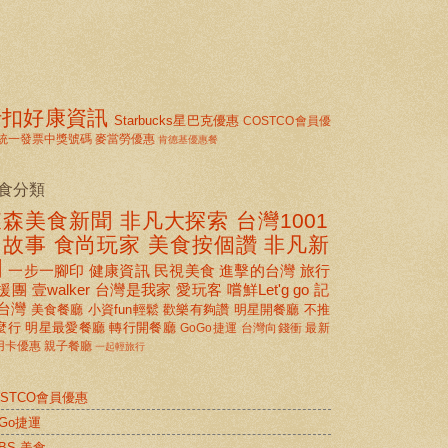
折扣好康資訊
Starbucks星巴克優惠
COSTCO會員優
統一發票中獎號碼
麥當勞優惠
肯德基優惠餐
食分類
東森美食新聞
非凡大探索
台灣1001
個故事
食尚玩家
美食按個讚 非凡新
聞
一步一腳印
健康資訊
民視美食
進擊的台灣
旅行
援團
壹walker
台灣是我家
愛玩客
嚐鮮Let'g go
記
台灣
美食餐廳
小資fun輕鬆
歡樂有夠讚
明星開餐廳
不推
麼行
明星最愛餐廳
轉行開餐廳
GoGo捷運
台灣向錢衝
最新
用卡優惠
親子餐廳
一起輕旅行
OSTCO會員優惠
oGo捷運
BS 美食