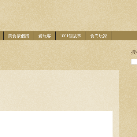
美食按個讚
愛玩客
1001個故事
食尚玩家
搜