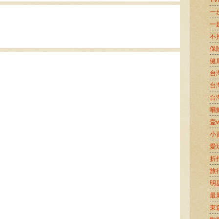
一
一
不
保
健
台
台
台
嚐鮮
壹w
小
愛
折
旅
明
最
東