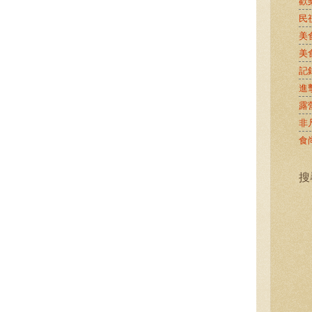
歡
民
美
美
記
進
露
非
食
搜