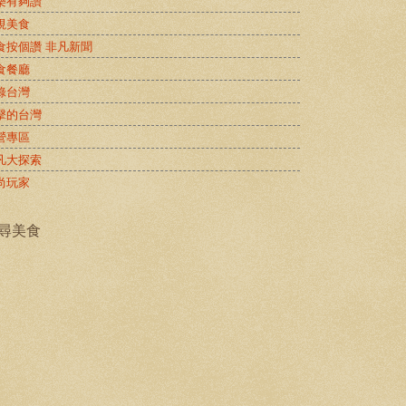
樂有夠讚
視美食
食按個讚 非凡新聞
食餐廳
錄台灣
擊的台灣
營專區
凡大探索
尚玩家
尋美食