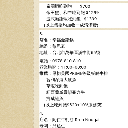
      泰國蝦吃到飽       $700
      帝王蟹、和牛吃到飽 $1299
      波式頓龍蝦吃到飽   $1399
    (以上價格均加收一成清潔費)  
3.
店名：幸福金龍鍋
總監：彭思豪
地址：台北市萬華區漢中街65號
電話：0978-810-810 
營業時間：11:00~00:00
推薦：厚切美國PRIME等級板腱牛排
      智利深海大魷魚
      草蝦吃到飽
      紐西蘭威靈頓菲力牛
      挪威鮭魚
    (以上吃到飽$520+10%服務費)  
4.
店名：阿仁牛軋餅 Rren Nougat
老闆：邱述仁