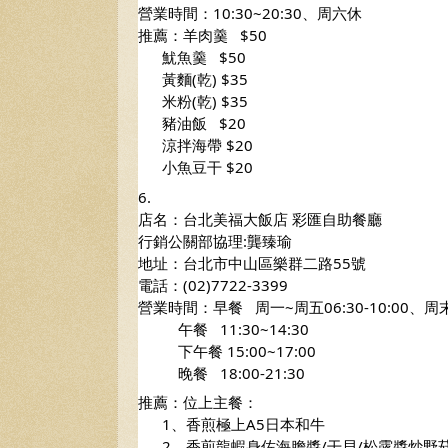
營業時間：10:30~20:30、周六休
推薦：羊肉羹   $50
      魷魚羹   $50
      黃麵(乾) $35
      米粉(乾) $35
      豬油飯   $20
      涼拌海帶 $20
      小魚豆干 $20  
6.
店名：台北美福大飯店 彩匯自助餐廳
行銷公關部協理:龔臻瑜
地址：台北市中山區樂群二路55號
電話：(02)7722-3399 
營業時間：早餐   周一~周五06:30-10:00、周末及
          午餐   11:30~14:30
          下午餐 15:00~17:00
          晚餐   18:00-21:30
推薦：位上主餐：
      1、香煎極上A5日本和牛
      2、香煎龍蝦身佐海膽醬/干貝/松露醬炒野