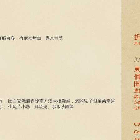
征服台客，有麻辣烤魚、過水魚等
惠
美
應
錄
前，因自家漁船遭逢南方澳大橋斷裂，老闆兒子跟弟弟幸運
怎
肚、生魚片小卷、鮮魚湯、炒飯炒麵等
信
C
G
TV