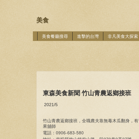
美食
美食餐廳搜尋
進擊的台灣
非凡美食大探索
東森美食新聞 竹山青農返鄉接班
2021/5
竹山青農返鄉接班，全職農夫靠無毒木瓜翻身，有
果舖師
0906-683-580
電話：