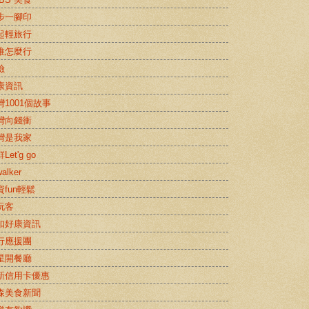
步一腳印
起輕旅行
推怎麼行
險
康資訊
灣1001個故事
灣向錢衝
灣是我家
Let'g go
alker
資fun輕鬆
玩客
扣好康資訊
行應援團
星開餐廳
新信用卡優惠
森美食新聞