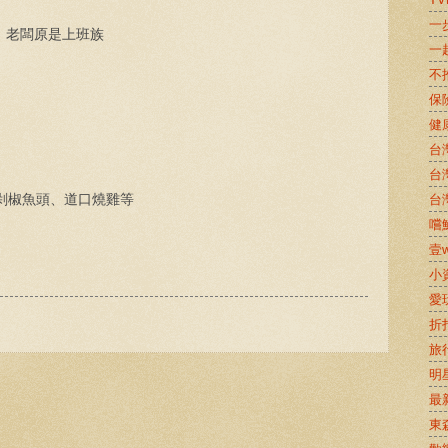
一
，老闆原是上班族
一
不
保
健
台
台
台
剁椒魚頭、道口燒雞等
嚐鮮
壹w
小
愛
折
旅
明
最
東