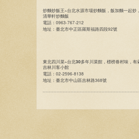
~
炒麵炒飯王
台北水源市場炒麵飯，飯加麵一起炒
清華軒炒麵飯
0963-767-212
電話：
92
地址：臺北市中正區羅斯福路四段
號
~
30
東北四川菜
台北
多年川菜館，標榜眷村味，有
吉林川客小館
02-2596-8138
電話：
368
地址：臺北市中山區吉林路
號