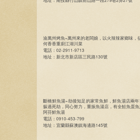
279
2
27
地址：南投縣竹山鎮前山路一段
巷
弄
號
~
渝萬州烤魚
萬州來的老闆娘，以火辣辣家鄉味，
何香香重廚江湖川菜
02-2911-9713
電話：
130
地址：新北市新店區三民路
號
~
斷橋鮮魚湯
劫後知足的家常魚鮮，鮮魚湯店兩年
躲過死劫，同心努力，重振魚湯店，有全鮭魚蛋魚
阿芬鮮魚湯
0910-453-799
電話：
145
地址：宜蘭縣蘇澳鎮海邊路
號