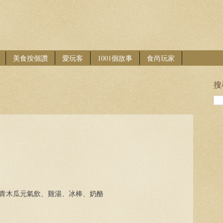
美食按個讚
愛玩客
1001個故事
食尚玩家
搜
青木瓜元氣飲、雞湯、冰棒、奶酪