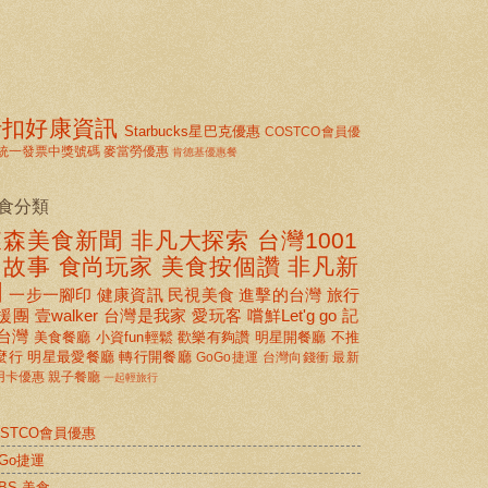
折扣好康資訊
Starbucks星巴克優惠
COSTCO會員優
統一發票中獎號碼
麥當勞優惠
肯德基優惠餐
食分類
東森美食新聞
非凡大探索
台灣1001
個故事
食尚玩家
美食按個讚 非凡新
聞
一步一腳印
健康資訊
民視美食
進擊的台灣
旅行
援團
壹walker
台灣是我家
愛玩客
嚐鮮Let'g go
記
台灣
美食餐廳
小資fun輕鬆
歡樂有夠讚
明星開餐廳
不推
麼行
明星最愛餐廳
轉行開餐廳
GoGo捷運
台灣向錢衝
最新
用卡優惠
親子餐廳
一起輕旅行
OSTCO會員優惠
oGo捷運
BS 美食