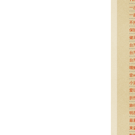
一
一
不
保
健
台
台
台
嚐鮮
壹w
小
愛
折
旅
明
最
東