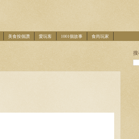
美食按個讚
愛玩客
1001個故事
食尚玩家
搜