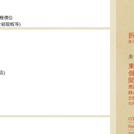
種價位  
波士頓龍蝦等)
惠
美
店)
應
錄
怎
信
C
G
TV