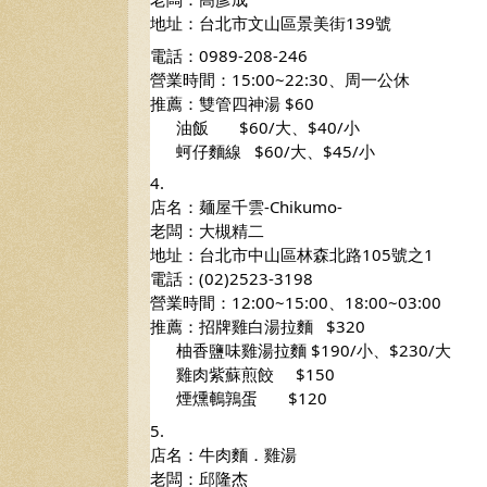
地址：台北市文山區景美街139號
電話：0989-208-246 
營業時間：15:00~22:30、周一公休
推薦：雙管四神湯 $60
      油飯       $60/大、$40/小
      蚵仔麵線   $60/大、$45/小  
4.
店名：麺屋千雲-Chikumo-
老闆：大槻精二
地址：台北市中山區林森北路105號之1
電話：(02)2523-3198 
營業時間：12:00~15:00、18:00~03:00
推薦：招牌雞白湯拉麵   $320
      柚香鹽味雞湯拉麵 $190/小、$230/大
      雞肉紫蘇煎餃     $150
      煙燻鵪鶉蛋       $120 
5.
店名：牛肉麵．雞湯
老闆：邱隆杰