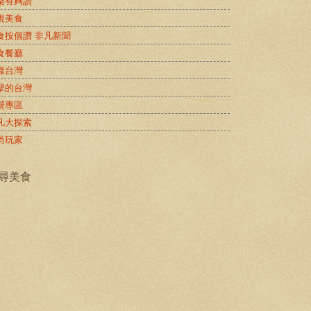
樂有夠讚
視美食
食按個讚 非凡新聞
食餐廳
錄台灣
擊的台灣
營專區
凡大探索
尚玩家
尋美食