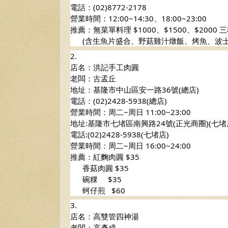
電話：(02)8772-2178 
營業時間：12:00~14:30、18:00~23:00
推薦：無菜單料理 $1000、$1500、$2000 三
      (含生魚片盛合、野菇雞汁燉飯、烤魚、
2.
店名：洪記手工肉圓
老闆：古孟丘
地址：基隆市中山區安一路36號(總店)
電話：(02)2428-5938(總店) 
營業時間：周二~周日 11:00~23:00
地址:基隆市七堵區南興路24號(正光商圈)(七堵
電話:(02)2428-5938(七堵店)
營業時間：周二~周日 16:00~24:00
推薦：紅麴肉圓 $35
      香菇肉圓 $35
      碗粿     $35
      蚵仔煎   $60
3.
店名：高雙管四神湯
老闆：高彥成