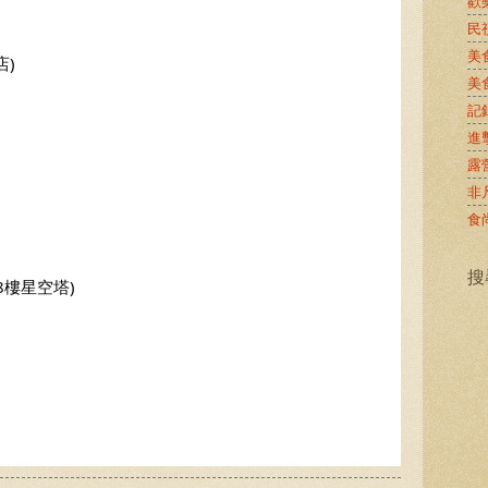
歡
民
美
店)
美
記
進
露
非
食
搜
8樓星空塔)