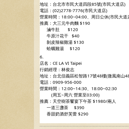
地址：台北市市民大道四段85號(市民大道店)
電話：(02)2778-7776(市民大道店) 
營業時間：18:00~04:00、周日公休(市民大道
推薦：大三元牛肉麵 $190
      滷牛肚       $120
      牛原汁花干   $40
      剝皮辣椒雞湯 $130
      蛤蠣雞湯     $120  
6.
店名：CE LA VI Taipei
行銷經理：林俊志
地址：台北信義區松智路17號48樓(微風南山4
電話：0909-956-000 
營業時間：12:00~14:30、18:00~02:30
          (周五~周六 營業至03:00)
推薦：天空樹茶饗宴下午茶 $1980/兩人
      一道三盞茶     $390
      香甜奶酒舒芙蕾 $290