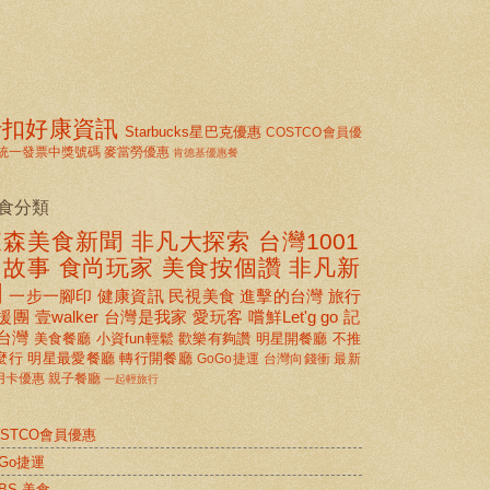
折扣好康資訊
Starbucks星巴克優惠
COSTCO會員優
統一發票中獎號碼
麥當勞優惠
肯德基優惠餐
食分類
東森美食新聞
非凡大探索
台灣1001
個故事
食尚玩家
美食按個讚 非凡新
聞
一步一腳印
健康資訊
民視美食
進擊的台灣
旅行
援團
壹walker
台灣是我家
愛玩客
嚐鮮Let'g go
記
台灣
美食餐廳
小資fun輕鬆
歡樂有夠讚
明星開餐廳
不推
麼行
明星最愛餐廳
轉行開餐廳
GoGo捷運
台灣向錢衝
最新
用卡優惠
親子餐廳
一起輕旅行
OSTCO會員優惠
oGo捷運
BS 美食