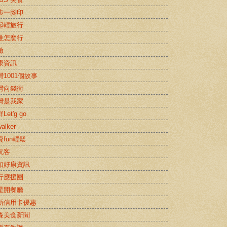
步一腳印
起輕旅行
推怎麼行
險
康資訊
灣1001個故事
灣向錢衝
灣是我家
Let'g go
alker
資fun輕鬆
玩客
扣好康資訊
行應援團
星開餐廳
新信用卡優惠
森美食新聞