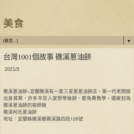
美食
▼
台灣1001個故事 礁溪蔥油餅
2021/3
~
礁溪蔥油餅
宜蘭礁溪有一家三星蔥蔥油餅店，第一代老闆娘
出身貧寒，許多辛苦人家想學做餅、都免費教學，還被封為
礁溪蔥油餅的祖師娘
礁溪柯氏蔥油餅
128
地址：宜蘭縣礁溪鄉礁溪路四段
號