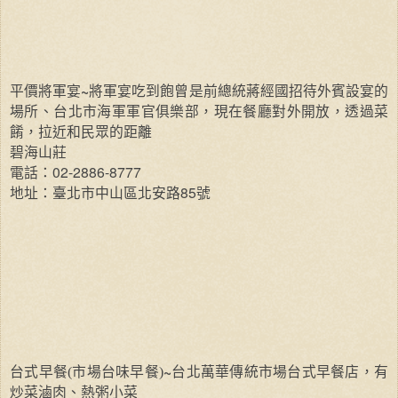
~
平價將軍宴
將軍宴吃到飽曾是前總統蔣經國招待外賓設宴的
場所、台北市海軍軍官俱樂部，現在餐廳對外開放，透過菜
餚，拉近和民眾的距離
碧海山莊
02-2886-8777
電話：
85
地址：臺北市中山區北安路
號
~
台式早餐(市場台味早餐)
台北萬華傳統市場台式早餐店，有
炒菜滷肉、熱粥小菜