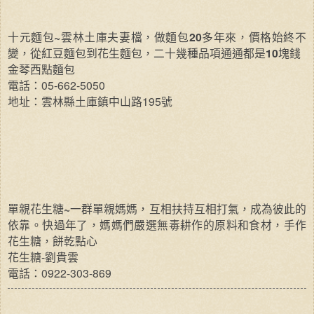
~
20
十元麵包
雲林土庫夫妻檔，做麵包
多年來，價格始終不
10
變，從紅豆麵包到花生麵包，二十幾種品項通通都是
塊錢
金琴西點麵包
05-662-5050
電話：
195
地址：雲林縣土庫鎮中山路
號
~
單親花生糖
一群單親媽媽，互相扶持互相打氣，成為彼此的
依靠。快過年了，媽媽們嚴選無毒耕作的原料和食材，手作
花生糖，餅乾點心
-
花生糖
劉貴雲
0922-303-869
電話：