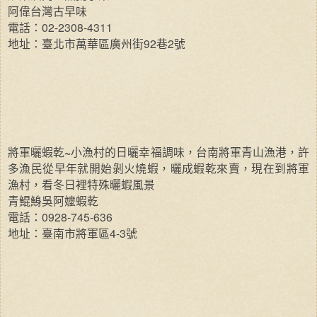
阿偉台灣古早味
02-2308-4311
電話：
92
2
地址：臺北市萬華區廣州街
巷
號
~
將軍曬蝦乾
小漁村的日曬幸福調味，台南將軍青山漁港，許
多漁民從早年就開始剝火燒蝦，曬成蝦乾來賣，現在到將軍
漁村，看冬日裡特殊曬蝦風景
青鯤鯓吳阿嬤蝦乾
0928-745-636
電話：
4-3
地址：臺南市將軍區
號