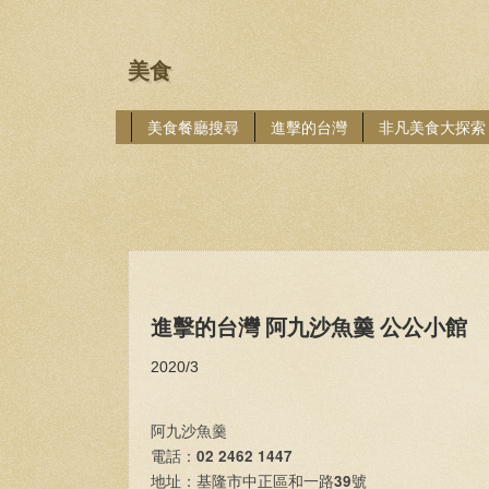
美食
美食餐廳搜尋
進擊的台灣
非凡美食大探索
進擊的台灣 阿九沙魚羹 公公小館
2020/3
阿九沙魚羹
02 2462 1447
電話：
39
地址：基隆市中正區和一路
號