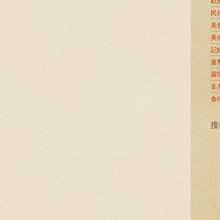
歡
民
美
美
記
進
露
非
食
搜