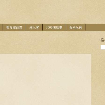
美食按個讚
愛玩客
1001個故事
食尚玩家
搜