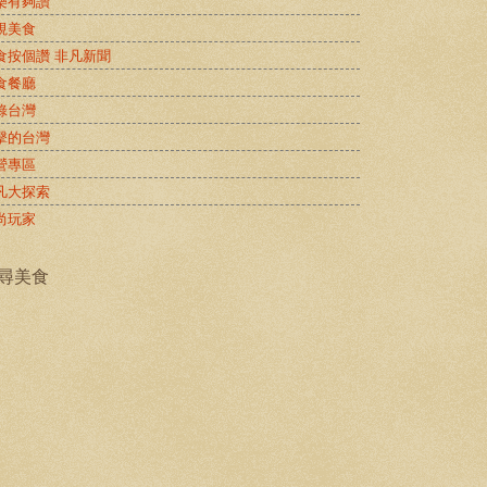
樂有夠讚
視美食
食按個讚 非凡新聞
食餐廳
錄台灣
擊的台灣
營專區
凡大探索
尚玩家
尋美食