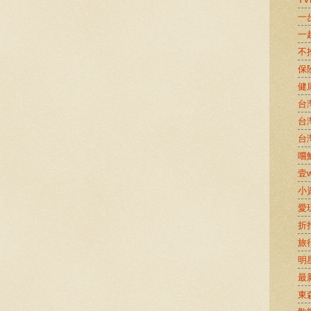
一
一
不
保
健
台
台
台
嚐鮮
壹w
小
愛
折
旅
明
最
東