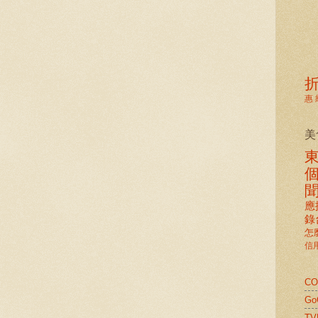
惠
美
應
錄
怎
信
C
G
TV