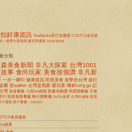
折扣好康資訊
Starbucks星巴克優惠
COSTCO會員優
統一發票中獎號碼
麥當勞優惠
肯德基優惠餐
食分類
東森美食新聞
非凡大探索
台灣1001
個故事
食尚玩家
美食按個讚 非凡新
聞
一步一腳印
健康資訊
民視美食
進擊的台灣
旅行
援團
壹walker
台灣是我家
愛玩客
嚐鮮Let'g go
記
台灣
美食餐廳
小資fun輕鬆
歡樂有夠讚
明星開餐廳
不推
麼行
明星最愛餐廳
轉行開餐廳
GoGo捷運
台灣向錢衝
最新
用卡優惠
親子餐廳
一起輕旅行
OSTCO會員優惠
oGo捷運
BS 美食