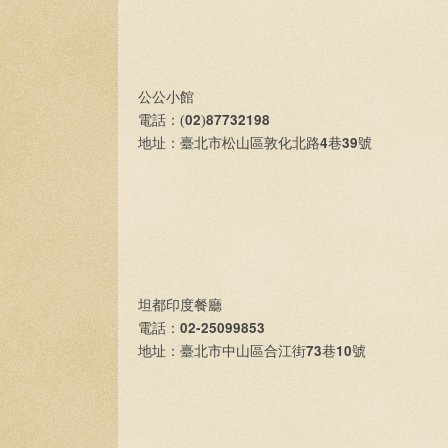
公公小館
02
87732198
電話：(
)
4
39
地址：臺北市松山區敦化北路
巷
號
坦都印度餐廳
02-25099853
電話：
73
10
地址：臺北市中山區合江街
巷
號