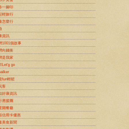
步一腳印
起輕旅行
推怎麼行
險
康資訊
灣1001個故事
灣向錢衝
灣是我家
Let'g go
alker
資fun輕鬆
玩客
扣好康資訊
行應援團
星開餐廳
新信用卡優惠
森美食新聞