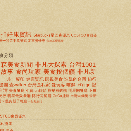
折扣好康資訊
Starbucks星巴克優惠
COSTCO會員優
統一發票中獎號碼
麥當勞優惠
肯德基優惠餐
食分類
東森美食新聞
非凡大探索
台灣1001
個故事
食尚玩家
美食按個讚 非凡新
聞
一步一腳印
健康資訊
民視美食
進擊的台灣
旅行
援團
壹walker
台灣是我家
愛玩客
嚐鮮Let'g go
記
台灣
美食餐廳
小資fun輕鬆
歡樂有夠讚
明星開餐廳
不推
麼行
明星最愛餐廳
轉行開餐廳
GoGo捷運
台灣向錢衝
最新
用卡優惠
親子餐廳
一起輕旅行
OSTCO會員優惠
oGo捷運
BS 美食