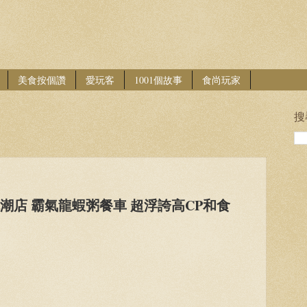
美食按個讚
愛玩客
1001個故事
食尚玩家
搜
潮店 霸氣龍蝦粥餐車 超浮誇高CP和食