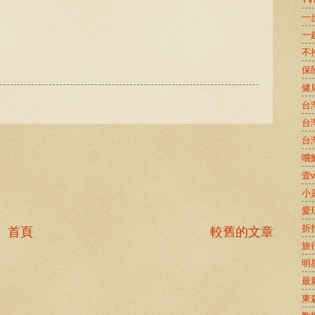
一
一
不
保
健
台
台
台
嚐鮮
壹w
小
愛
折
首頁
較舊的文章
旅
明
最
東