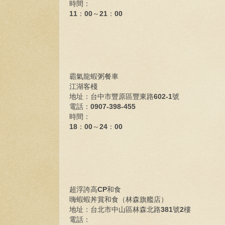
時間：
11
：
00
～
21
：
00
霸氣龍蝦粥餐車
江湖客棧
地址：
台中市豐原區豐東路
602-1
號
電話：
0907-398-455
時間：
18
：
00
～
24
：
00
超浮誇高
CP
和食
嗨蝦蝦丼賞和食（林森旗艦店）
地址：
台北市中山區林森北路
381
號
2
樓
電話：