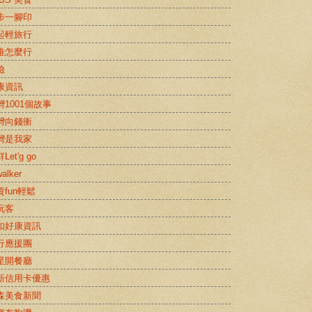
步一腳印
起輕旅行
推怎麼行
險
康資訊
灣1001個故事
灣向錢衝
灣是我家
Let'g go
alker
資fun輕鬆
玩客
扣好康資訊
行應援團
星開餐廳
新信用卡優惠
森美食新聞