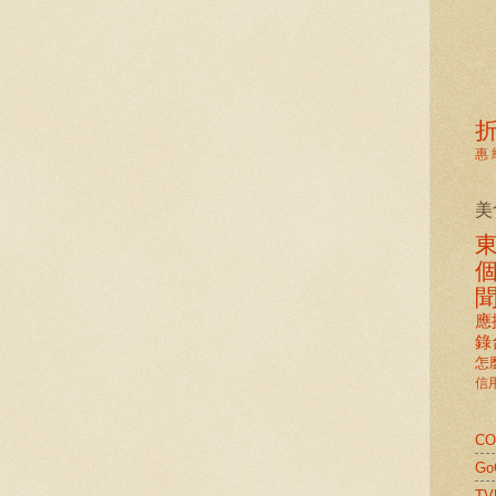
惠
美
應
錄
怎
信
C
G
TV