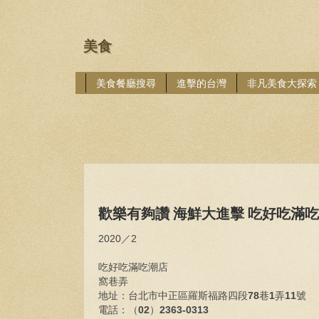
美食
美食餐廳搜尋
進擊的台灣
非凡美食大探索
歡樂有夠讚 海鮮大進擊 吃好吃滿吃
2020／2
吃好吃滿吃潮店
窩巷弄
地址：
台北市中正區羅斯福路四段
78
巷
1
弄
11
號
電話：
（
02
）
2363-0313