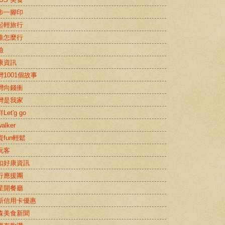
步一腳印
起輕旅行
推怎麼行
險
康資訊
灣1001個故事
灣向錢衝
灣是我家
Let'g go
alker
資fun輕鬆
玩客
扣好康資訊
行應援團
星開餐廳
新信用卡優惠
森美食新聞