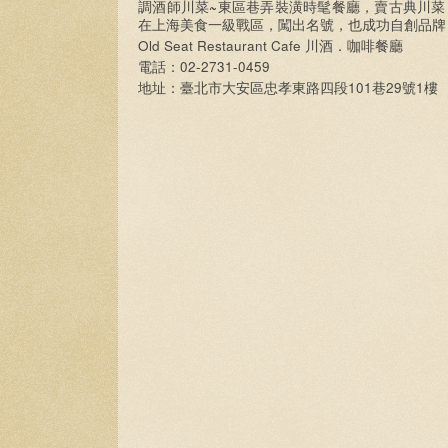
~
調酒師川菜
東區巷弄裝潢時髦餐廳，賣古典川菜
在上海美食一級戰區，闖出名號，也成功自創品牌
Old Seat Restaurant Cafe
川酒．咖啡餐廳
02-2731-0459
電話：
101
29
1
地址：臺北市大安區忠孝東路四段
巷
號
樓