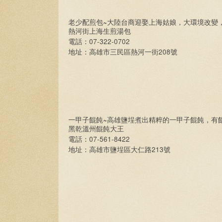
~
老少配煎包
大陸台商迎娶上海姑娘，大環境改變
熱河街上海生煎湯包
07-322-0702
電話：
208
地址：高雄市三民區熱河一街
號
~
一甲子餛飩
高雄鹽埕煮出精粹的一甲子餛飩，有
黑乾溫州餛飩大王
07-561-8422
電話：
213
地址：高雄市鹽埕區大仁路
號