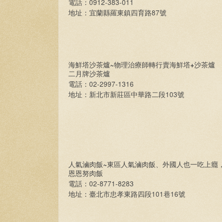
0912-383-011
電話：
87
地址：宜蘭縣羅東鎮四育路
號
~
+
海鮮塔沙茶爐
物理治療師轉行賣海鮮塔
沙茶爐
二月牌沙茶爐
02-2997-1316
電話：
103
地址：新北市新莊區中華路二段
號
~
人氣滷肉飯
東區人氣滷肉飯、外國人也一吃上癮
恩恩努肉飯
02-8771-8283
電話：
101
16
地址：臺北市忠孝東路四段
巷
號