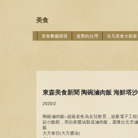
美食
美食餐廳搜尋
進擊的台灣
非凡美食大探索
東森美食新聞 陶碗滷肉飯 海鮮塔
2020/2
~
陶碗滷肉飯
超級老爸為女兒教育，放棄電子工程
起小飯館，用自家醬油製成滷肉飯，還獲台北市
飯
大方食坊(大方醬油)