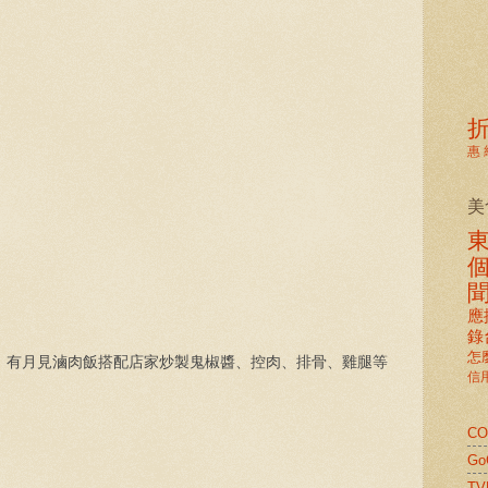
惠
美
應
錄
怎
，有月見滷肉飯搭配店家炒製鬼椒醬、控肉、排骨、雞腿等
信
C
G
TV