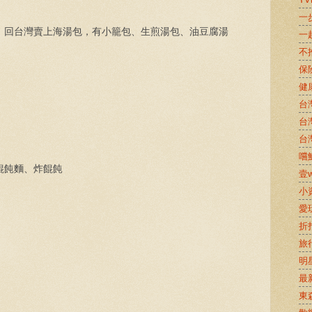
一
，回台灣賣上海湯包，有小籠包、生煎湯包、油豆腐湯
一
不
保
健
台
台
台
嚐鮮
餛飩麵、炸餛飩
壹w
小
愛
折
旅
明
最
東