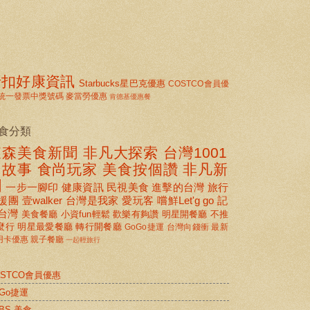
折扣好康資訊
Starbucks星巴克優惠
COSTCO會員優
統一發票中獎號碼
麥當勞優惠
肯德基優惠餐
食分類
東森美食新聞
非凡大探索
台灣1001
個故事
食尚玩家
美食按個讚 非凡新
聞
一步一腳印
健康資訊
民視美食
進擊的台灣
旅行
援團
壹walker
台灣是我家
愛玩客
嚐鮮Let'g go
記
台灣
美食餐廳
小資fun輕鬆
歡樂有夠讚
明星開餐廳
不推
麼行
明星最愛餐廳
轉行開餐廳
GoGo捷運
台灣向錢衝
最新
用卡優惠
親子餐廳
一起輕旅行
OSTCO會員優惠
oGo捷運
BS 美食