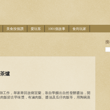
美食按個讚
愛玩客
1001個故事
食尚玩家
搜
沙茶爐
師工作，舉家牽回故鄉宜蘭，靠自學釀出自然發酵醬油，開
滷肉飯節古早味獎，有滷肉飯、醬油及瓜仔肉飯等，用陶碗蒸