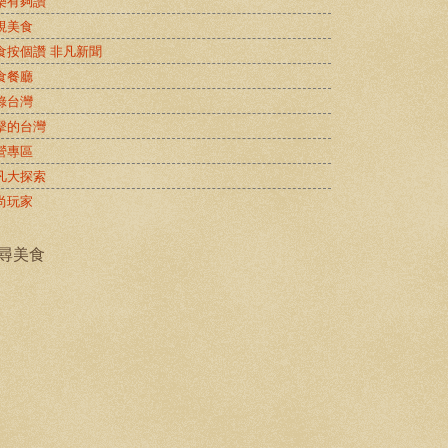
樂有夠讚
視美食
食按個讚 非凡新聞
食餐廳
錄台灣
擊的台灣
營專區
凡大探索
尚玩家
尋美食