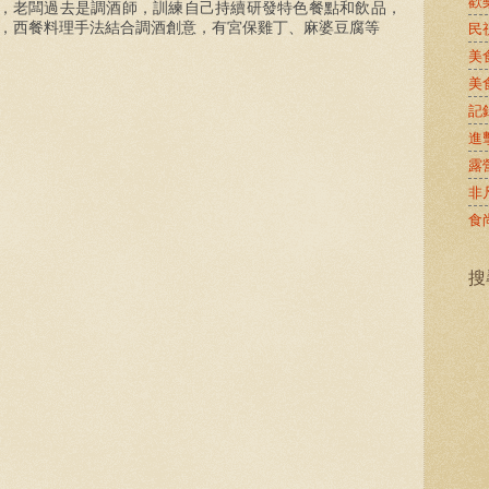
歡
，老闆過去是調酒師，訓練自己持續研發特色餐點和飲品，
，西餐料理手法結合調酒創意，有宮保雞丁、麻婆豆腐等
民
美
美
記
進
露
非
食
搜