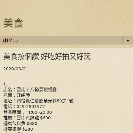
美食
▼
美食按個讚 好吃好拍又好玩
2020/03/21
1.
店名：雲南十八怪景觀餐廳
老闆：江紹陸
地址：南投縣仁愛鄉榮光巷50之1號
電話：049-2803577
營業時間：11:00~20:00
推薦：雲南汽鍋雞 $600
擺夷包料魚 $380
擺夷錦灑 $280