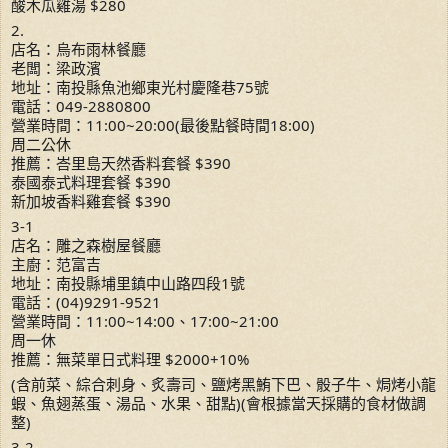
酸木瓜雞湯 $280
2.
店名：烏布雨林餐廳
老闆：梁政濱
地址：南投縣魚池鄉東光村慶隆巷75號
電話：049-2880800
營業時間：11:00~20:00(最後點餐時間18:00)
周二公休
推薦：峇里島天然香料套餐 $390
泰國泰式料理套餐 $390
新加坡香料雞套餐 $390
3-1
店名：雕之森樹屋餐廳
主廚：范富吉
地址：南投縣埔里鎮中山路四段1號
電話：(04)9291-9521
營業時間：11:00~14:00、17:00~21:00
周一休
推薦：無菜單日式料理 $2000+10%
(含前菜、綜合刺身、炙壽司、鹽烤黑鮪下巴、骰子牛、焗烤小龍
蝦、魚翅蒸蛋、湯品、水果、甜點)(會根據當天採購的食材做調
整)
3-2