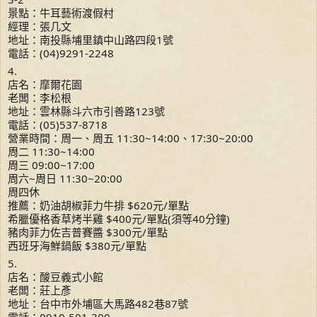
景點：牛耳藝術渡假村
經理：張几文
地址：南投縣埔里鎮中山路四段1號
電話：(04)9291-2248
4.
店名：摩爾花園
老闆：李松根
地址：雲林縣斗六市引善路123號
電話：(05)537-8718
營業時間：周一、周五 11:30~14:00、17:30~20:00
周二 11:30~14:00
周三 09:00~17:00
周六~周日 11:30~20:00
周四休
推薦：奶油胡椒菲力牛排 $620元/單點
希臘優格香草烤半雞 $400元/單點(須等40分鐘)
豬肉菲力佐吉普賽醬 $300元/單點
西班牙海鮮鍋飯 $380元/單點
5.
店名：酸豆義式小館
老闆：莊上彥
地址：台中市外埔區大馬路482巷87號
電話：0910-501-300