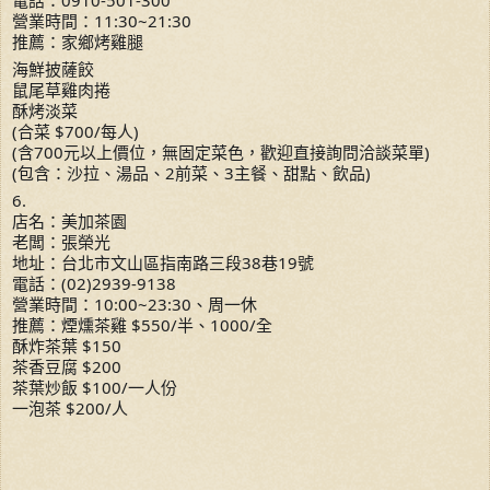
營業時間：11:30~21:30
推薦：家鄉烤雞腿
海鮮披薩餃
鼠尾草雞肉捲
酥烤淡菜
(合菜 $700/每人)
(含700元以上價位，無固定菜色，歡迎直接詢問洽談菜單)
(包含：沙拉、湯品、2前菜、3主餐、甜點、飲品)
6.
店名：美加茶園
老闆：張榮光
地址：台北市文山區指南路三段38巷19號
電話：(02)2939-9138
營業時間：10:00~23:30、周一休
推薦：煙燻茶雞 $550/半、1000/全
酥炸茶葉 $150
茶香豆腐 $200
茶葉炒飯 $100/一人份
一泡茶 $200/人