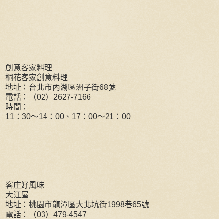
創意客家料理
桐花客家創意料理
地址：台北市內湖區洲子街
68
號
電話：
（
02
）
2627-7166
時間：
11
：
30
～
14
：
00
、
17
：
00
～
21
：
00
客庄好風味
大江屋
地址：桃園市龍潭區大北坑街
1998
巷
65
號
電話：
（
03
）
479-4547