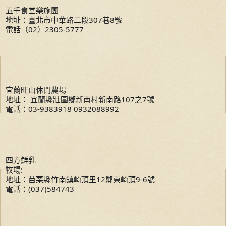
五千食堂樂施團
地址：臺北市中華路二段307巷8號
電話（02）2305-5777
宜蘭旺山休閒農場
地址： 宜蘭縣壯圍鄉新南村新南路107之7號
電話：03-9383918 0932088992
四方鮮乳
牧場:
地址：苗栗縣竹南鎮崎頂里12鄰東崎頂9-6號
電話：(037)584743