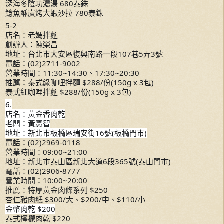
深海冬陰功濃湯 680泰銖
鯰魚酥炭烤大蝦沙拉 780泰銖
5-2
店名：老媽拌麵
創辦人：陳榮昌
地址：台北市大安區復興南路一段107巷5弄3號
電話：(02)2711-9002
營業時間：11:30~14:30、17:30~20:30
推薦：泰式綠咖哩拌麵 $288/份(150g x 3包)
泰式紅咖哩拌麵 $288/份(150g x 3包)
6.
店名：黃金香肉乾
老闆：黃憲智
地址：新北市板橋區瑞安街16號(板橋門市)
電話：(02)2969-0118
營業時間：09:00~21:00
地址：新北市泰山區新北大道6段365號(泰山門市)
電話：(02)2906-8777
營業時間：10:00~20:00
推薦：特厚黃金肉條系列 $250
杏仁豬肉紙 $300/大、$200/中、$110/小
金幣肉乾 $200
泰式檸檬肉乾 $220