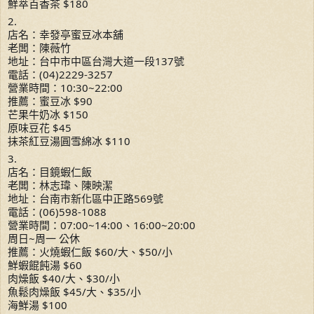
鮮萃百香茶 $180
2.
店名：幸發亭蜜豆冰本舖
老闆：陳薇竹
地址：台中市中區台灣大道一段137號
電話：(04)2229-3257
營業時間：10:30~22:00
推薦：蜜豆冰 $90
芒果牛奶冰 $150
原味豆花 $45
抹茶紅豆湯圓雪綿冰 $110
3.
店名：目鏡蝦仁飯
老闆：林志瑋、陳映潔
地址：台南市新化區中正路569號
電話：(06)598-1088
營業時間：07:00~14:00、16:00~20:00
周日~周一 公休
推薦：火燒蝦仁飯 $60/大、$50/小
鮮蝦餛飩湯 $60
肉燥飯 $40/大、$30/小
魚鬆肉燥飯 $45/大、$35/小
海鮮湯 $100