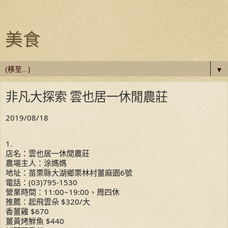
美食
▼
非凡大探索 雲也居一休閒農莊
2019/08/18
1.
店名：雲也居一休閒農莊
農場主人：涂媽媽
地址：苗栗縣大湖鄉栗林村薑麻園6號
電話：(03)795-1530
營業時間：11:00~19:00、周四休
推薦：起飛雲朵 $320/大
香薑雞 $670
薑黃烤鮮魚 $440