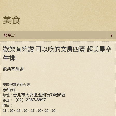
美食
▼
歡樂有夠讚 可以吃的文房四寶 超美星空
牛排
歡樂有夠讚
泰國街頭搬來台灣
泰街頭
台北市大安區溫州街
74
巷
6
號
地址：
（
02
）
2367-6997
電話：
時間：
11
：
00
～
15
：
00
、
17
：
00
～
20
：
00