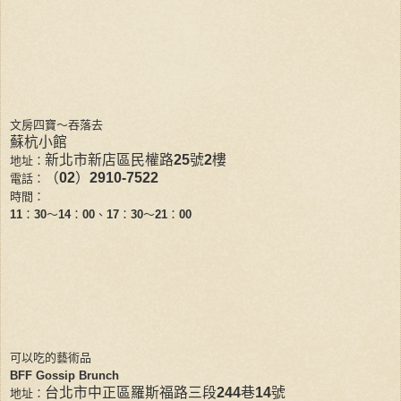
文房四寶～吞落去
蘇杭小館
新北市新店區民權路
25
號
2
樓
地址：
（
02
）
2910-7522
電話：
時間：
11
：
30
～
14
：
00
、
17
：
30
～
21
：
00
可以吃的藝術品
BFF Gossip Brunch
台北市中正區羅斯福路三段
244
巷
14
號
地址：