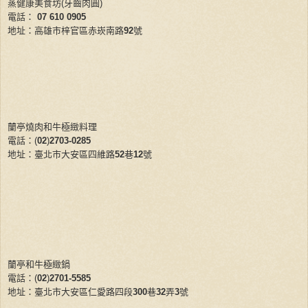
蒸健康美食坊(牙齒肉圓)
電話：
07 610 0905
地址：高雄市梓官區赤崁南路
92
號
蘭亭燒肉和牛極緻料理
電話：(
02
)
2703-0285
地址：臺北市大安區四維路
52
巷
12
號
蘭亭和牛極緻鍋
電話：(
02
)
2701-5585
地址：臺北市大安區仁愛路四段
300
巷
32
弄
3
號