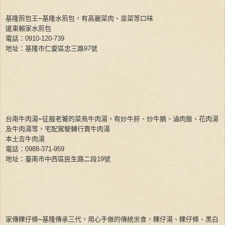
基隆煎包王
~
基隆水煎包，有高麗菜肉、韭菜等口味
遠東賴家水煎包
電話：
0910-120-739
地址：基隆市仁愛區忠三路
97
號
台南牛肉湯
~
征服老饕的菜鳥牛肉湯，有炒牛肝、炒牛腩、滷肉飯、花肉湯
及牛肉湯等，宅配駕駛轉行賣牛肉湯
本土吉牛肉湯
電話：
0988-371-959
地址：臺南市中西區民生路二段
19
號
家傳粿仔條
~
基隆傳承三代，用心手做的傳統米食，粿仔湯、粿仔條、黑白