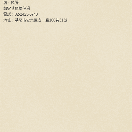
切、豬腸
郭家巷頭粿仔湯
電話：
02-2423-5740
地址：基隆市安樂區安一路
100
巷
31
號