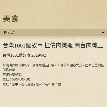
美食
▼
台灣1001個故事 扛債肉粽嬤 南台肉粽王
台灣1001個故事 2019/6/2
扛債肉粽嬤
~
台中八十歲阿嬤還在扛債，但對學生顧客大方，超大份量銅板
價格炒飯
阿婆炒飯
/
肉粽
電話：
0908-608-681
地址：臺中市西屯區西安街
227
巷
25
弄
21
號