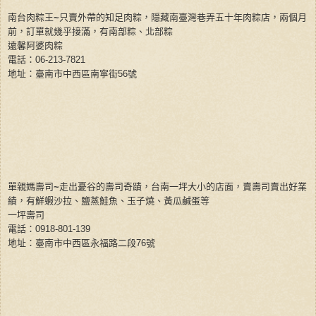
南台肉粽王
~
只賣外帶的知足肉粽，隱藏南臺灣巷弄五十年肉粽店，兩個月
前，訂單就幾乎接滿，有南部粽、北部粽
遠馨阿婆肉粽
電話：
06-213-7821
地址：臺南市中西區南寧街
56
號
單親媽壽司
~
走出憂谷的壽司奇蹟，台南一坪大小的店面，賣壽司賣出好業
績，有鮮蝦沙拉、鹽蒸鮭魚、玉子燒、黃瓜鹹蛋等
一坪壽司
電話：
0918-801-139
地址：臺南市中西區永福路二段
76
號