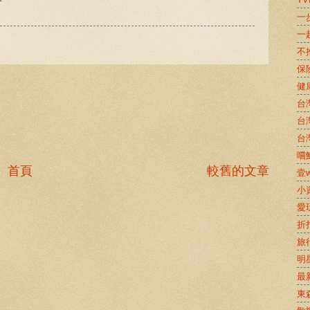
一
一
不
保
健
台
台
台
嚐鮮
首頁
較舊的文章
壹w
小
愛
折
旅
明
最
東