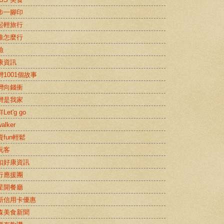
步一腳印
起輕旅行
推怎麼行
險
康資訊
灣1001個故事
灣向錢衝
灣是我家
Let'g go
alker
資fun輕鬆
玩客
扣好康資訊
行應援團
星開餐廳
新信用卡優惠
森美食新聞