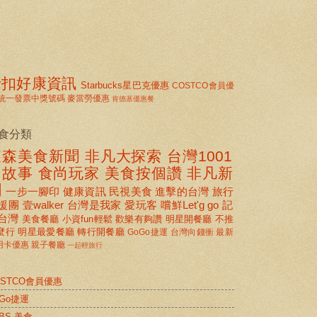
折扣好康資訊
Starbucks星巴克優惠
COSTCO會員優
統一發票中獎號碼
麥當勞優惠
肯德基優惠餐
食分類
東森美食新聞
非凡大探索
台灣1001
個故事
食尚玩家
美食按個讚 非凡新
聞
一步一腳印
健康資訊
民視美食
進擊的台灣
旅行
援團
壹walker
台灣是我家
愛玩客
嚐鮮Let'g go
記
台灣
美食餐廳
小資fun輕鬆
歡樂有夠讚
明星開餐廳
不推
麼行
明星最愛餐廳
轉行開餐廳
GoGo捷運
台灣向錢衝
最新
用卡優惠
親子餐廳
一起輕旅行
OSTCO會員優惠
oGo捷運
BS 美食