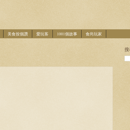
美食按個讚
愛玩客
1001個故事
食尚玩家
搜