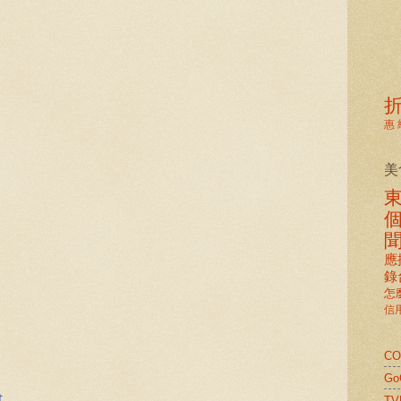
惠
美
應
錄
怎
信
C
G
t
TV