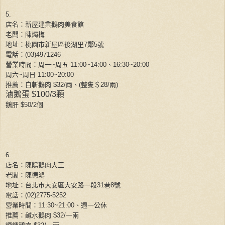
5.
店名：新屋建業鵝肉美食館
老闆：陳燭梅
地址：桃園市新屋區後湖里
7
鄰
5
號
電話：
(
03
)
4971246
營業時間：周一
~
周五
11:00~14:00
、
16:30~20:00
周六
~
周日
11:00~20:00
推薦：白斬鵝肉
$32/
兩、
(
整隻＄
28/
兩
)
滷鵝蛋
$100/3
顆
鵝肝
$50/2
個
6.
店名：陳陽鵝肉大王
老闆：陳德鴻
地址：台北市大安區大安路一段
31
巷
8
號
電話：
(
02
)
2775-5252
營業時間：
11:30~21:00
、週一公休
推薦：鹹水鵝肉
$32/
一兩