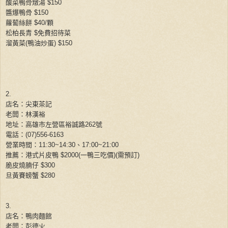
酸菜鴨骨燉湯
$150
醬爆鴨骨
$150
蘿蔔絲餅
$40/
顆
松柏長青
$
免費招待菜
溜黃菜
(
鴨油炒蛋
)
$150
2.
店名：尖東茶記
老闆：林漢裕
地址：高雄市左營區裕誠路
262
號
電話：
(
07
)
556-6163
營業時間：
11:30~14:30
、
17:00~21:00
推薦：港式片皮鴨
$2000
(
一鴨三吃價
)(
需預訂
)
脆皮燒腩仔
$300
旦黃賽螃蟹
$280
3.
店名：鴨肉麵館
老闆：彭德火