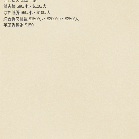
煙燻鵝肉
$32/
一兩
鵝肉麵
$90/
小、
$110/
大
涼拌鵝腸
$60/
小、
$100/
大
綜合鴨肉拼盤
$150/
小、
$200/
中、
$250/
大
芋頭香鴨粥
$150