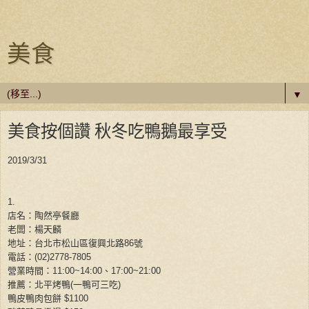
美食
▼
美食按個讚 秋冬吃鴨鵝最享受‬
2019/3/31
1.
店名：陶然亭餐廳
老闆：楊天麟
地址：台北市松山區復興北路
86
號
電話：
(
02
)
2778-7805
營業時間：
11:00~14:00
、
17:00~21:00
推薦：北平烤鴨
(
一鴨可三吃
)
鴨皮鴨肉包餅
$1100