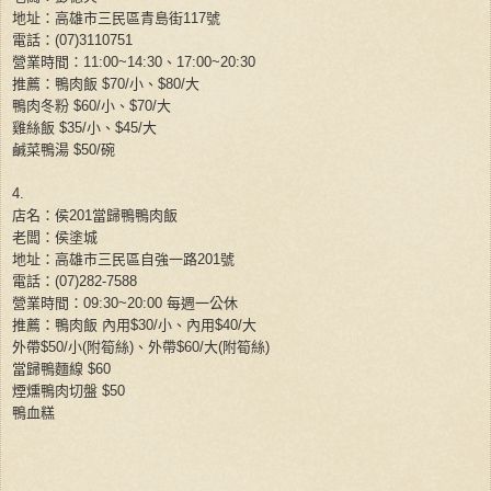
地址：高雄市三民區青島街
117
號
電話：
(
07
)
3110751
營業時間：
11:00~14:30
、
17:00~20:30
推薦：鴨肉飯
$70/
小、
$80/
大
鴨肉冬粉
$60/
小、
$70/
大
雞絲飯
$35/
小、
$45/
大
鹹菜鴨湯
$50/
碗
4.
店名：侯
201
當歸鴨鴨肉飯
老闆：侯塗城
地址：高雄市三民區自強一路
201
號
電話：
(
07
)
282-7588
營業時間：
09:30~20:00
每週一公休
推薦：鴨肉飯
內用
$30/
小、內用
$40/
大
外帶
$50/
小
(
附筍絲
)
、外帶
$60/
大
(
附筍絲
)
當歸鴨麵線
$60
煙燻鴨肉切盤
$50
鴨血糕