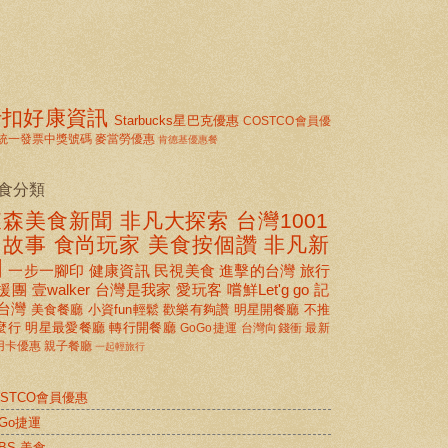
折扣好康資訊
Starbucks星巴克優惠
COSTCO會員優
統一發票中獎號碼
麥當勞優惠
肯德基優惠餐
食分類
東森美食新聞
非凡大探索
台灣1001
個故事
食尚玩家
美食按個讚 非凡新
聞
一步一腳印
健康資訊
民視美食
進擊的台灣
旅行
援團
壹walker
台灣是我家
愛玩客
嚐鮮Let'g go
記
台灣
美食餐廳
小資fun輕鬆
歡樂有夠讚
明星開餐廳
不推
麼行
明星最愛餐廳
轉行開餐廳
GoGo捷運
台灣向錢衝
最新
用卡優惠
親子餐廳
一起輕旅行
OSTCO會員優惠
oGo捷運
BS 美食