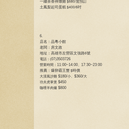
$680/
一縷茶香禪燉雞
需預訂
$400/6
土鳳梨起司蛋糕
吋
6.
店名：品粵小館
老闆：房文政
6
地址：高雄市左營區文強路
號
07
3503726
電話：(
)
11:00~14:00
17:30~23:00
營業時間：
、
$
推薦：爆卵霸王蟹
時價
$180/
$360/
大漠風沙雞
小、
大
$450
功夫虎掌煲
$800
咖哩羊肉爐