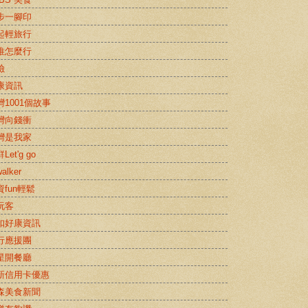
步一腳印
起輕旅行
推怎麼行
險
康資訊
灣1001個故事
灣向錢衝
灣是我家
Let'g go
alker
資fun輕鬆
玩客
扣好康資訊
行應援團
星開餐廳
新信用卡優惠
森美食新聞