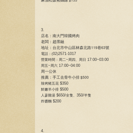
麻油松阪豬麵線
3.
店名：南大門韓國烤肉
老闆：趙霈融
119
63
地址：台北市中山區林森北路
巷
號
02
2571-1017
電話：(
)
~
17:00~03:00
營業時間：周二
周四、周日
~
17:00~04:00
周五
周六
周一公休
$500
推薦：手工去骨牛小排
$350
辣烤豬五花
$500
鮮嫩羊小排
$650/
350/
人蔘雞湯
全隻、
半隻
$200
炸醬麵
4.