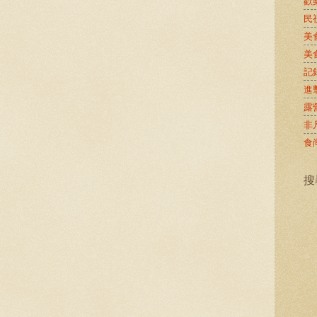
歡
民
美
美
記
進
露
非
食
搜