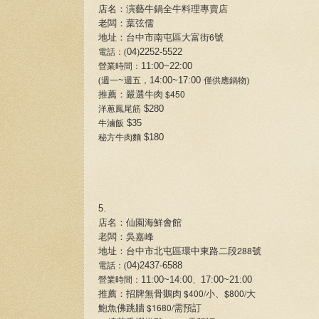
店名：演藝牛鍋全牛料理專賣店
老闆：葉弦儒
6
地址：台中市南屯區大富街
號
04
2252-5522
電話：(
)
11:00~22:00
營業時間：
~
14:00~17:00
(週一
週五，
僅供應鍋物)
$450
推薦：嚴選牛肉
$280
洋蔥鳳尾筋
$35
牛滷飯
$180
秘方牛肉麵
5.
店名：仙園海鮮會館
老闆：吳嘉峰
288
地址：台中市北屯區環中東路二段
號
04
2437-6588
電話：(
)
11:00~14:00
17:00~21:00
營業時間：
、
$400/
$800/
推薦：招牌無骨鵝肉
小、
大
$1680/
鮑魚佛跳牆
需預訂