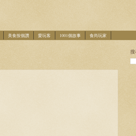
美食按個讚
愛玩客
1001個故事
食尚玩家
搜