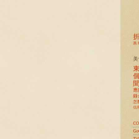
惠
美
應
錄
怎
信
C
G
TV