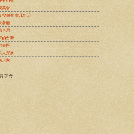
樂有夠讚
視美食
食按個讚 非凡新聞
食餐廳
錄台灣
擊的台灣
營專區
凡大探索
尚玩家
尋美食