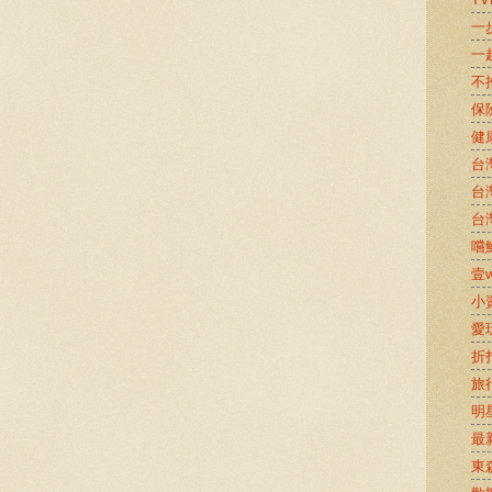
一
一
不
保
健
台
台
台
嚐鮮
壹w
小
愛
折
旅
明
最
東