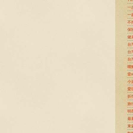
一
一
不
保
健
台
台
台
嚐鮮
壹w
小
愛
折
旅
明
最
東