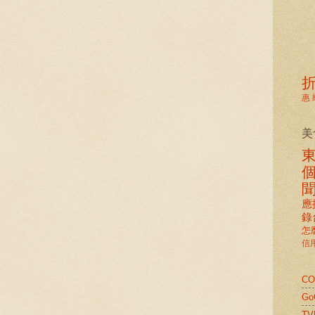
惠
美
應
錄
怎
信
C
G
TV