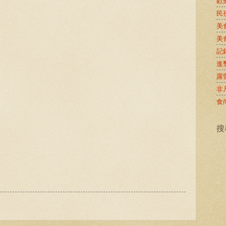
歡
民
美
美
記
進
露
非
食
搜