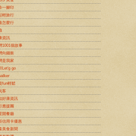
步一腳印
起輕旅行
推怎麼行
險
康資訊
灣1001個故事
灣向錢衝
灣是我家
Let'g go
alker
資fun輕鬆
玩客
扣好康資訊
行應援團
星開餐廳
新信用卡優惠
森美食新聞