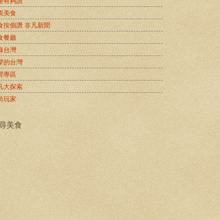
樂有夠讚
視美食
食按個讚 非凡新聞
食餐廳
錄台灣
擊的台灣
營專區
凡大探索
尚玩家
尋美食