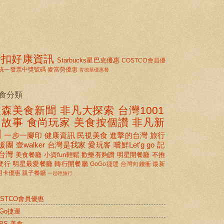
折扣好康資訊
Starbucks星巴克優惠
COSTCO會員優
統一發票中獎號碼
麥當勞優惠
肯德基優惠餐
食分類
東森美食新聞
非凡大探索
台灣1001
個故事
食尚玩家
美食按個讚 非凡新
聞
一步一腳印
健康資訊
民視美食
進擊的台灣
旅行
援團
壹walker
台灣是我家
愛玩客
嚐鮮Let'g go
記
台灣
美食餐廳
小資fun輕鬆
歡樂有夠讚
明星開餐廳
不推
麼行
明星最愛餐廳
轉行開餐廳
GoGo捷運
台灣向錢衝
最新
用卡優惠
親子餐廳
一起輕旅行
OSTCO會員優惠
oGo捷運
BS 美食