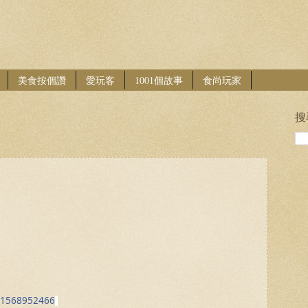
美食按個讚
愛玩客
1001個故事
食尚玩家
搜
001568952466