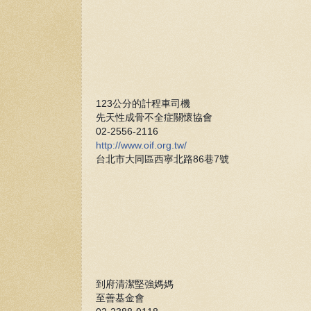
123公分的計程車司機
先天性成骨不全症關懷協會
02-2556-2116
http://www.oif.org.tw/
台北市大同區西寧北路86巷7號
到府清潔堅強媽媽
至善基金會