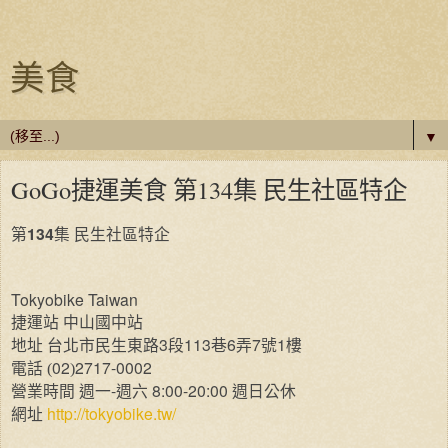
美食
▼
GoGo捷運美食 第134集 民生社區特企
134
第
集
民生社區特企
Tokyobike Taiwan
捷運站
中山國中站
3
113
6
7
1
地址
台北市民生東路
段
巷
弄
號
樓
02
2717-0002
電話
(
)
-
8:00-20:00
營業時間
週一
週六
週日公休
http://tokyobike.tw/
網址