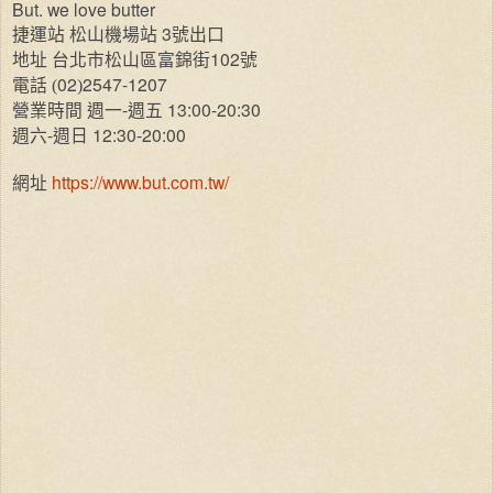
But. we love butter
3
捷運站
松山機場站
號出口
102
地址
台北市松山區富錦街
號
02
2547-1207
電話
(
)
-
13:00-20:30
營業時間
週一
週五
-
12:30-20:00
週六
週日
https://www.but.com.tw/
網址