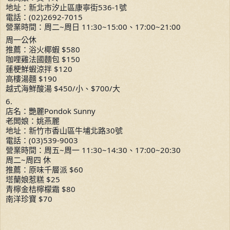
地址：新北市汐止區康寧街536-1號
電話：(02)2692-7015
營業時間：周二~周日 11:30~15:00、17:00~21:00
周一公休
推薦：浴火椰蝦 $580
咖哩雞法國麵包 $150
蓮梗鮮蝦涼拌 $120
高樓湯麵 $190
越式海鮮酸湯 $450/小、$700/大
6.
店名：艷麗Pondok Sunny
老闆娘：姚燕麗
地址：新竹市香山區牛埔北路30號
電話：(03)539-9003
營業時間：周五~周一 11:30~14:30、17:00~20:30
周二~周四 休
推薦：原味千層派 $60
塔蘭娘惹糕 $25
青檸金桔檸檬霜 $80
南洋珍寶 $70