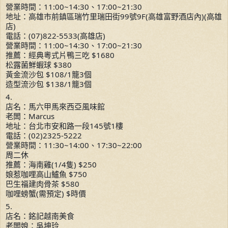
營業時間：11:00~14:30、17:00~21:30
地址：高雄市前鎮區瑞竹里瑞田街99號9F(高雄富野酒店內)(高雄
店)
電話：(07)822-5533(高雄店)
營業時間：11:00~14:30、17:00~21:30
推薦：經典粵式片鴨三吃 $1680
松露菌鮮蝦球 $380
黃金流沙包 $108/1籠3個
造型流沙包 $138/1籠3個
4.
店名：馬六甲馬來西亞風味館
老闆：Marcus
地址：台北市安和路一段145號1樓
電話：(02)2325-5222
營業時間：11:30~14:00、17:30~22:00
周二休
推薦：海南雞(1/4隻) $250
娘惹咖哩高山鱸魚 $750
巴生福建肉骨茶 $580
咖哩螃蟹(需預定) $時價
5.
店名：銘記越南美食
老闆娘：吳坤玲