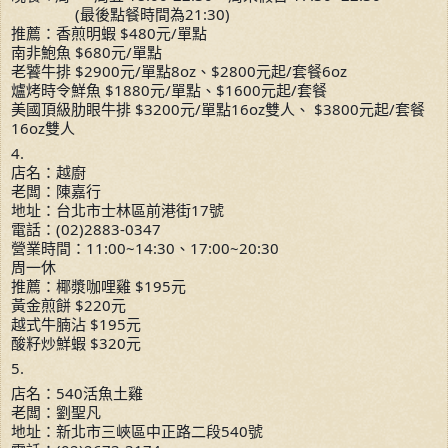
(最後點餐時間為21:30)
推薦：香煎明蝦 $480元/單點
南非鮑魚 $680元/單點
老饕牛排 $2900元/單點8oz、$2800元起/套餐6oz
爐烤時令鮮魚 $1880元/單點、$1600元起/套餐
美國頂級肋眼牛排 $3200元/單點16oz雙人、 $3800元起/套餐
16oz雙人
4.
店名：越廚
老闆：陳嘉行
地址：台北市士林區前港街17號
電話：(02)2883-0347
營業時間：11:00~14:30、17:00~20:30
周一休
推薦：椰漿咖哩雞 $195元
黃金煎餅 $220元
越式牛腩沾 $195元
酸籽炒鮮蝦 $320元
5.
店名：540活魚土雞
老闆：劉聖凡
地址：新北市三峽區中正路二段540號