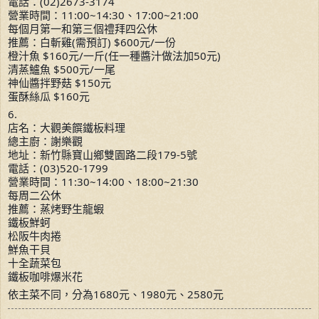
電話：(02)2673-3174
營業時間：11:00~14:30、17:00~21:00
每個月第一和第三個禮拜四公休
推薦：白斬雞(需預訂) $600元/一份
橙汁魚 $160元/一斤(任一種醬汁做法加50元)
清蒸鱸魚 $500元/一尾
神仙醬拌野菇 $150元
蛋酥絲瓜 $160元
6.
店名：大觀美饌鐵板料理
總主廚：謝樂觀
地址：新竹縣寶山鄉雙園路二段179-5號
電話：(03)520-1799
營業時間：11:30~14:00、18:00~21:30
每周二公休
推薦：蒸烤野生龍蝦
鐵板鮮蚵
松阪牛肉捲
鮮魚干貝
十全蔬菜包
鐵板咖啡爆米花
依主菜不同，分為1680元、1980元、2580元