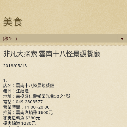
美食
▼
非凡大探索 雲南十八怪景觀餐廳
2018/05/13
1.
店名：雲南十八怪景觀餐廳
老闆：江紹陸
地址：南投縣仁愛鄉榮光巷50之1號
電話：049-2803577
營業時間：11:00~20:00
推薦：雲南汽鍋雞 $600元
擺夷包料魚 $380元
擺夷錦灑 $280元