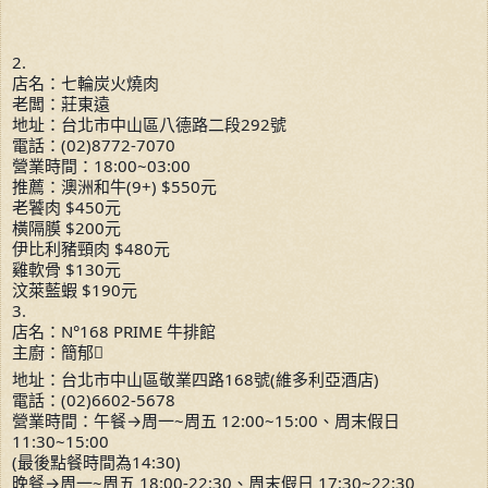
2.
店名：七輪炭火燒肉
老闆：莊東遠
地址：台北市中山區八德路二段292號
電話：(02)8772-7070
營業時間：18:00~03:00
推薦：澳洲和牛(9+) $550元
老饕肉 $450元
橫隔膜 $200元
伊比利豬頸肉 $480元
雞軟骨 $130元
汶萊藍蝦 $190元
3.
店名：N°168 PRIME 牛排館
主廚：簡郁
地址：台北市中山區敬業四路168號(維多利亞酒店)
電話：(02)6602-5678
營業時間：午餐→周一~周五 12:00~15:00、周末假日
11:30~15:00
(最後點餐時間為14:30)
晚餐→周一~周五 18:00-22:30、周末假日 17:30~22:30