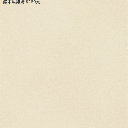
酸木瓜雞湯 $280元