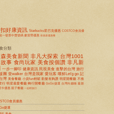
折扣好康資訊
Starbucks星巴克優惠
COSTCO會員優
統一發票中獎號碼
麥當勞優惠
肯德基優惠餐
食分類
東森美食新聞
非凡大探索
台灣1001
個故事
食尚玩家
美食按個讚 非凡新
聞
一步一腳印
健康資訊
民視美食
進擊的台灣
旅行
援團
壹walker
台灣是我家
愛玩客
嚐鮮Let'g go
記
台灣
美食餐廳
小資fun輕鬆
歡樂有夠讚
明星開餐廳
不推
麼行
明星最愛餐廳
轉行開餐廳
GoGo捷運
台灣向錢衝
最新
用卡優惠
親子餐廳
一起輕旅行
OSTCO會員優惠
oGo捷運
BS 美食