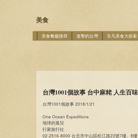
美食
美食餐廳搜尋
進擊的台灣
非凡美食大探索
台灣1001個故事 台中麻粩 人生百
台灣1001個故事 2018/1/21
One Ocean Expeditions
地球的孤兒
行家旅行社
02-2516-8000
23
7
8
台北市中山區松江路
號
樓、
樓