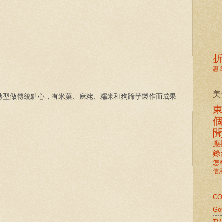
惠
美
轉型做傳統點心，有米菓、麻粩、糯米和狗蹄芋製作而成果
應
錄
怎
信
C
G
TV