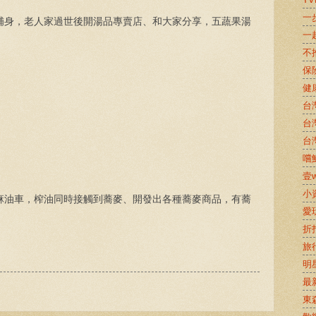
一
補身，老人家過世後開湯品專賣店、和大家分享，五蔬果湯
一
不
保
健
台
台
台
嚐鮮
壹w
小
麻油車，榨油同時接觸到蕎麥、開發出各種蕎麥商品，有蕎
愛
折
旅
明
最
東