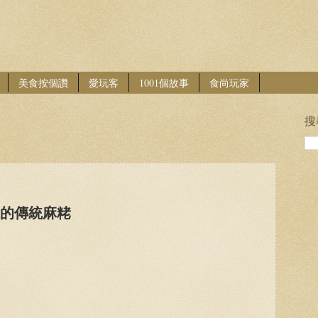
美食按個讚
愛玩客
1001個故事
食尚玩家
搜
味的傳統麻粩