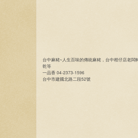
~
台中麻
粩
人生百味的傳統麻
粩，台中柑仔店老闆
乾等
04-2373-1596
一品香
52
台中市建國北路二段
號