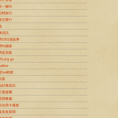
步一腳印
起輕旅行
推怎麼行
險
康資訊
灣1001個故事
灣向錢衝
灣是我家
Let'g go
alker
資fun輕鬆
玩客
扣好康資訊
行應援團
星開餐廳
新信用卡優惠
森美食新聞