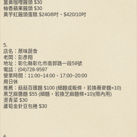
薑黃咖哩饅頭 $30
柚香蘋果饅頭 $30
黃芋紅饅頭蛋糕 $240/8吋、$420/10吋
5.
店名：蒝味蔬食
老闆：彭彥翔
地址：彰化縣彰化市南郭路一段59號
電話：(04)728-9597
營業時間：11:00~14:00、17:00~20:00
周日休
推薦：菇菇百匯麵 $100 (細麵或粄條，若換蕎麥麵+10)
黑芝麻醬麵 $55 (細麵，若換芝麻麵條+10)(限內用)
燙青菜 $30
蘆筍金針豆包捲 $30
6.