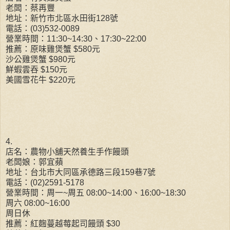
老闆：蔡再豐
地址：新竹市北區水田街128號
電話：(03)532-0089
營業時間：11:30~14:30、17:30~22:00
推薦：原味雞煲蟹 $580元
沙公雞煲蟹 $980元
鮮蝦雲吞 $150元
美國雪花牛 $220元
4.
店名：農物小舖天然養生手作饅頭
老闆娘：郭宜蘋
地址：台北市大同區承德路三段159巷7號
電話：(02)2591-5178
營業時間：周一~周五 08:00~14:00、16:00~18:30
周六 08:00~16:00
周日休
推薦：紅麴蔓越莓起司饅頭 $30