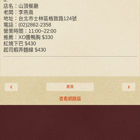
店名：山頂餐廳
老闆：李燕南
地址：台北市士林區格致路124號
電話：(02)2862-2358
營業時間：11:00~22:00
推薦：XO醬鴨胸 $330
紅燒下巴 $430
起司蝦弄麵線 $430
‹
›
首頁
查看網路版