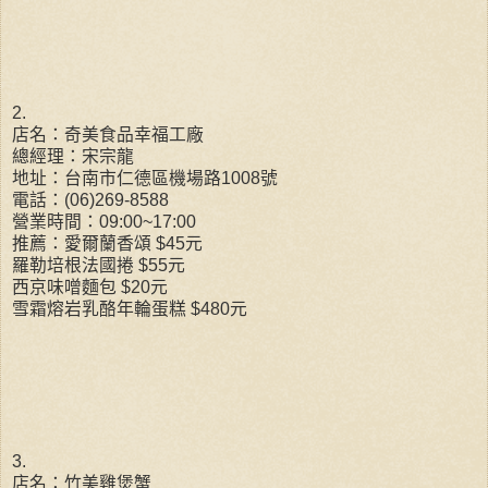
2.
店名：奇美食品幸福工廠
總經理：宋宗龍
地址：台南市仁德區機場路1008號
電話：(06)269-8588
營業時間：09:00~17:00
推薦：愛爾蘭香頌 $45元
羅勒培根法國捲 $55元
西京味噌麵包 $20元
雪霜熔岩乳酪年輪蛋糕 $480元
3.
店名：竹美雞煲蟹