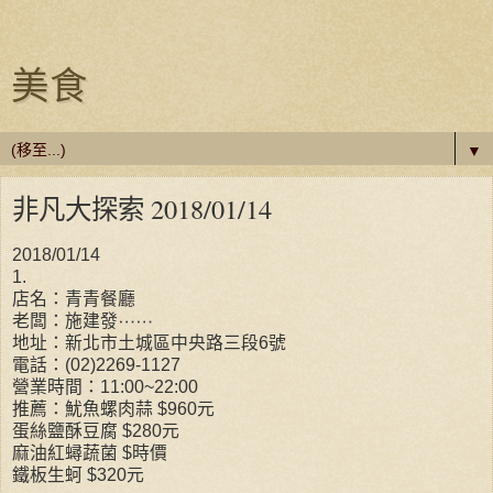
美食
▼
非凡大探索 2018/01/14
2018/01/14
1.
店名：青青餐廳
老闆：施建發
⋯⋯
地址：新北市土城區中央路三段6號
電話：(02)2269-1127
營業時間：11:00~22:00
推薦：魷魚螺肉蒜 $960元
蛋絲鹽酥豆腐 $280元
麻油紅蟳蔬菌 $時價
鐵板生蚵 $320元