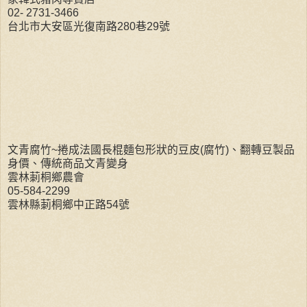
02- 2731-3466
台北市大安區光復南路280巷29號
文青腐竹~捲成法國長棍麵包形狀的豆皮(腐竹)、翻轉豆製品
身價、傳統商品文青變身
雲林莿桐鄉農會
05-584-2299
雲林縣莿桐鄉中正路54號