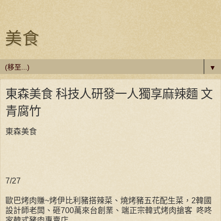
美食
▼
東森美食 科技人研發一人獨享麻辣麵 文
青腐竹
東森美食
7/27
歐巴烤肉賺~烤伊比利豬搭辣菜、燒烤豬五花配生菜，2韓國
設計師老闆、砸700萬來台創業、端正宗韓式烤肉搶客 咚咚
家韓式豬肉專賣店