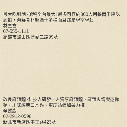
最大吃到飽~號稱全台最大! 最多可容納800人用餐兩千坪吃
到飽，海鮮食材超過十多種而且都是現宰現殺
林皇宮
07-555-1111
高雄市鼓山區博愛二路99號
改良麻辣麵~科技人研發一人獨享麻辣麵、麻辣火鍋變迷你
麵，川味經典口水雞、重慶姑娘加菜力推
辛麵廚
02-2912-0598
新北市新店區中正路423號