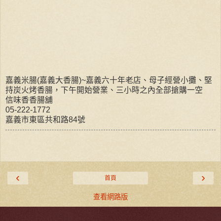
嘉義米腸(嘉義大香腸)~嘉義六十年老店、母子經營小攤、堅
持炭火烤香腸，下午開始營業、三小時之內全部搶購一空
信味香香腸舖
05-222-1772
嘉義市東區共和路84號
‹
›
首頁
查看網路版