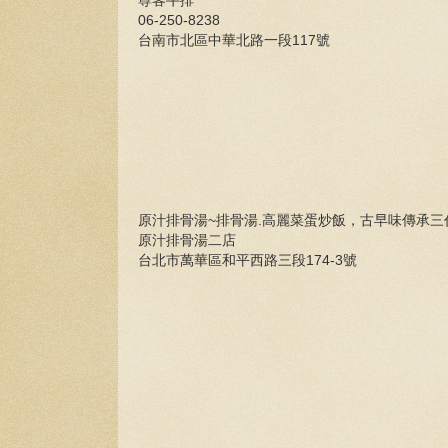
尊客牛排
06-250-8238
台南市北區中華北路一段117號
原汁排骨湯~排骨湯.高麗菜蛋炒飯，古早味傳承
原汁排骨湯二店
台北市萬華區和平西路三段174-3號