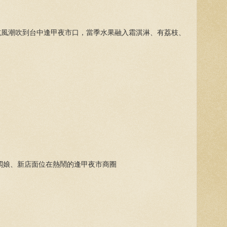
冰炫風潮吹到台中逢甲夜市口，當季水果融入霜淇淋、有荔枝、
闆娘、新店面位在熱鬧的逢甲夜市商圈