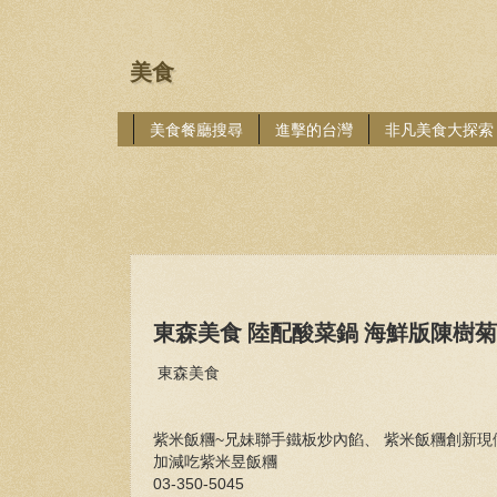
美食
美食餐廳搜尋
進擊的台灣
非凡美食大探索
東森美食 陸配酸菜鍋 海鮮版陳樹菊
東森美食
紫米飯糰~兄妹聯手鐵板炒內餡、 紫米飯糰創新
加減吃紫米昱飯糰
03-350-5045