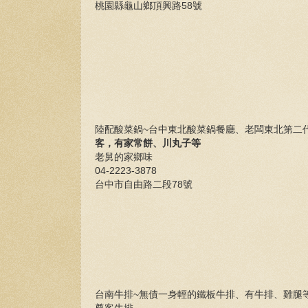
桃園縣龜山鄉頂興路58號
陸配酸菜鍋~台中東北酸菜鍋餐廳、老闆東北第二
客，有家常餅、川丸子等
老舅的家鄉味
04-2223-3878
台中市自由路二段78號
台南牛排~無債一身輕的鐵板牛排、有牛排、雞腿