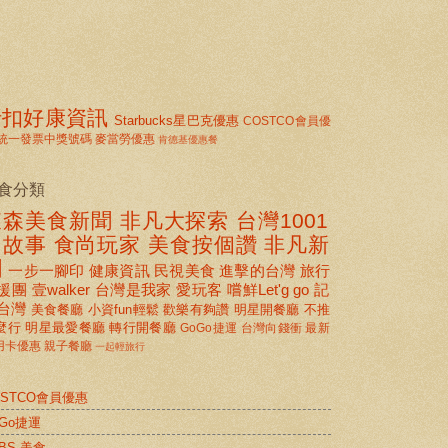
折扣好康資訊
Starbucks星巴克優惠
COSTCO會員優
統一發票中獎號碼
麥當勞優惠
肯德基優惠餐
食分類
東森美食新聞
非凡大探索
台灣1001
個故事
食尚玩家
美食按個讚 非凡新
聞
一步一腳印
健康資訊
民視美食
進擊的台灣
旅行
援團
壹walker
台灣是我家
愛玩客
嚐鮮Let'g go
記
台灣
美食餐廳
小資fun輕鬆
歡樂有夠讚
明星開餐廳
不推
麼行
明星最愛餐廳
轉行開餐廳
GoGo捷運
台灣向錢衝
最新
用卡優惠
親子餐廳
一起輕旅行
OSTCO會員優惠
oGo捷運
BS 美食