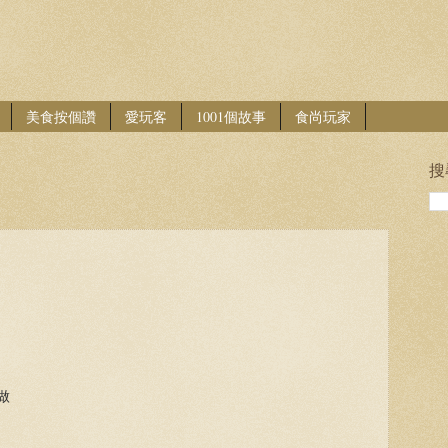
美食按個讚
愛玩客
1001個故事
食尚玩家
搜
現做