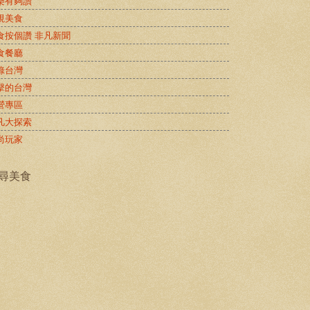
樂有夠讚
視美食
食按個讚 非凡新聞
食餐廳
錄台灣
擊的台灣
營專區
凡大探索
尚玩家
尋美食