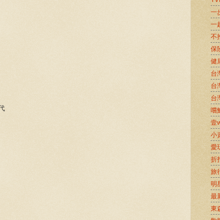
一
一
不
保
健
台
台
台
三代
嚐鮮
壹w
小
愛
折
旅
明
最
東