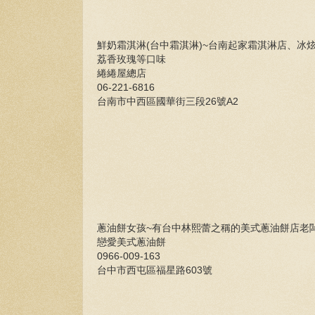
鮮奶霜淇淋(台中霜淇淋)~台南起家霜淇淋店、
荔香玫瑰等口味
綣綣屋總店
06-221-6816
台南市中西區國華街三段26號A2
蔥油餅女孩~有台中林熙蕾之稱的美式蔥油餅店老
戀愛美式蔥油餅
0966-009-163
台中市西屯區福星路603號