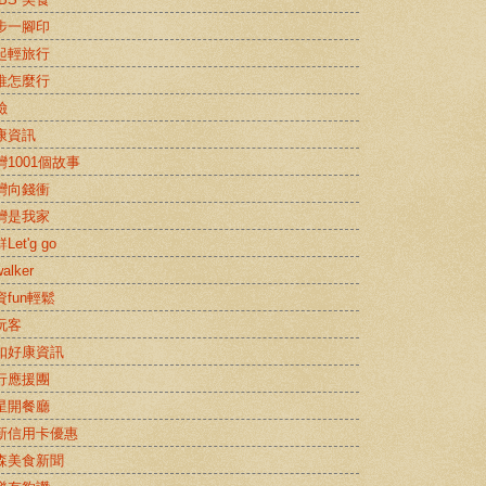
步一腳印
起輕旅行
推怎麼行
險
康資訊
灣1001個故事
灣向錢衝
灣是我家
Let'g go
alker
資fun輕鬆
玩客
扣好康資訊
行應援團
星開餐廳
新信用卡優惠
森美食新聞