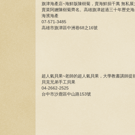
旗津海產店~海鮮版陳樹菊，賣海鮮捐千萬 無私
賣菜阿嬤陳樹菊齊名。高雄旗津超過三十年歷史
海濱海產
07-571-3485
高雄市旗津區中洲巷68之16號
超人氣貝果~老師的超人氣貝果，大學教書講師提
貝克兄弟手工貝果
04-2662-2525
台中市沙鹿區中山路153號