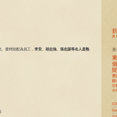
惠
美
代、愛聘陸配為員工，
李安、胡志強、張忠謀等名人是熟
應
錄
怎
信
C
G
等
TV