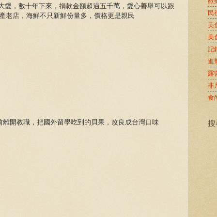
歡
展大愛，數十年下來，捐款金額超過五千萬，愛心善舉可以跟
民
海產老店，海鮮不只新鮮份量多，價格更是親民
美
美
記
進
露
非
食
搜
前離開教職，把國外留學吃到的貝果，改良成台灣口味