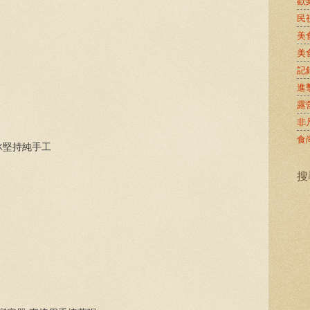
歡
民
美
美
記
進
露
非
食
冰堅持純手工
搜