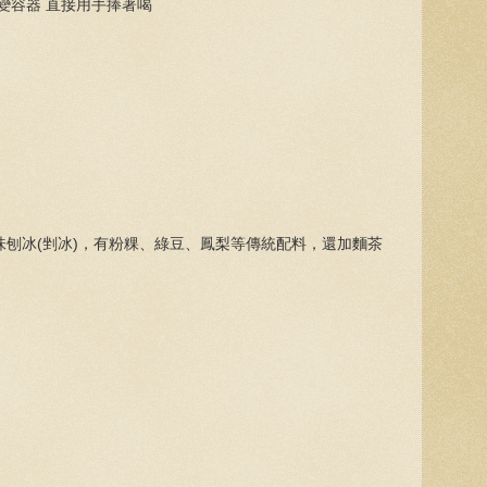
瓜變容器 直接用手捧著喝
味刨冰(剉冰)，有粉粿、綠豆、鳳梨等傳統配料，還加麵茶