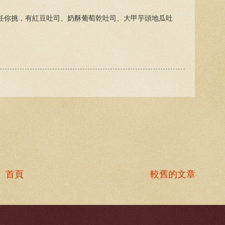
味任你挑，有紅豆吐司、奶酥葡萄乾吐司、大甲芋頭地瓜吐
首頁
較舊的文章