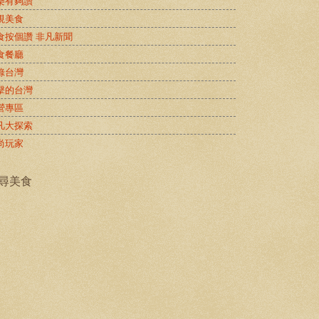
樂有夠讚
視美食
食按個讚 非凡新聞
食餐廳
錄台灣
擊的台灣
營專區
凡大探索
尚玩家
尋美食