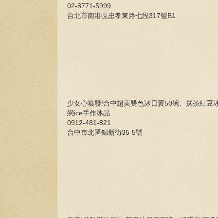
02-8771-5999
台北市南港區忠孝東路七段317號B1
少女心噴發!台中超美雙色冰日賣50碗、抹茶紅豆
戀ice手作冰品
0912-481-821
台中市北區錦新街35-5號