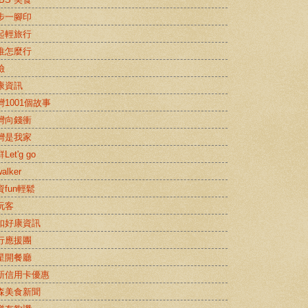
步一腳印
起輕旅行
推怎麼行
險
康資訊
灣1001個故事
灣向錢衝
灣是我家
Let'g go
alker
資fun輕鬆
玩客
扣好康資訊
行應援團
星開餐廳
新信用卡優惠
森美食新聞