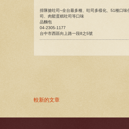
排隊搶吐司~全台最多種、吐司多樣化、51種口
司、肉鬆蛋糕吐司等口味
品麵包
04-2305-1177
台中市西區向上路一段8之5號
較新的文章