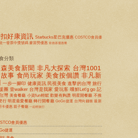
折扣好康資訊
Starbucks星巴克優惠
COSTCO會員優
統一發票中獎號碼
麥當勞優惠
肯德基優惠餐
食分類
東森美食新聞
非凡大探索
台灣1001
個故事
食尚玩家
美食按個讚 非凡新
聞
一步一腳印
健康資訊
民視美食
進擊的台灣
旅行
援團
壹walker
台灣是我家
愛玩客
嚐鮮Let'g go
記
台灣
美食餐廳
小資fun輕鬆
歡樂有夠讚
明星開餐廳
不推
麼行
明星最愛餐廳
轉行開餐廳
GoGo捷運
台灣向錢衝
最新
用卡優惠
親子餐廳
一起輕旅行
OSTCO會員優惠
oGo捷運
BS 美食