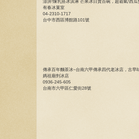
澎湃!煉乳搭冰淇淋 芒果冰日賣百碗，超霸氣!西
有春冰菓室
04-2310-1717
台中市西區博館路101號
傳承百年麵茶冰~台南六甲傳承四代老冰店，古早
媽祖廟剉冰店
0936-245-605
台南市六甲區仁愛街28號