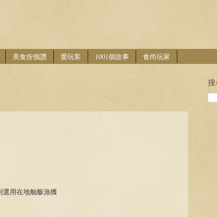
美食按個讚
愛玩客
1001個故事
食尚玩家
搜
別選用在地舢舨漁獲