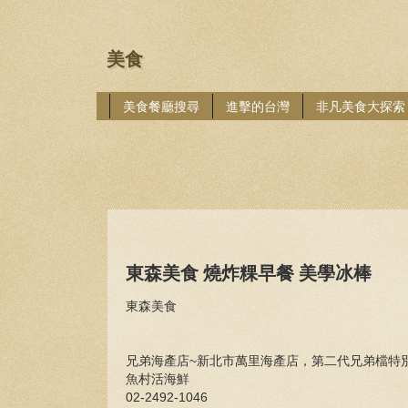
美食
美食餐廳搜尋
進擊的台灣
非凡美食大探索
東森美食 燒炸粿早餐 美學冰棒
東森美食
兄弟海產店~新北市萬里海產店，第二代兄弟檔特
魚村活海鮮
02-2492-1046