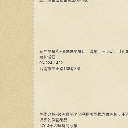
新北市金山區金包里街44號
巷弄早餐店~張媽媽早餐店、漢堡、三明治、吐司
哈利漢堡
06-224-1422
台南市中正路138巷8號
美學冰棒~製冰廠的老闆利用美學概念做冰棒，不
漂亮的像藝術品
nO14十四味時尚冰菓