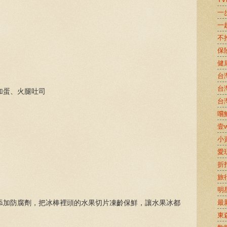
一
一
不
保
健
台
台
加蛋、火腿吐司
台
嚐鮮
壹w
小
愛
折
旅
明
最
添加防腐劑，把冰棒裡頭的水果切片凍齡保鮮，讓水果冰都
東