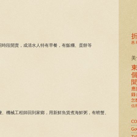
惠
同時段開賣，成清水人特有早餐，有飯糰、蛋餅等
美
應
錄
怎
信
嬤、機械工程師回到家鄉，用新鮮魚貨煮海鮮粥，有螃蟹、
C
G
TV