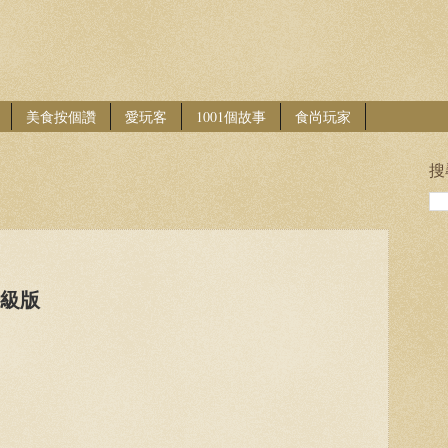
美食按個讚
愛玩客
1001個故事
食尚玩家
搜
升級版