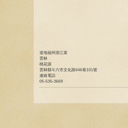
道地福州浙江菜
雲林
桃花源
雲林縣斗六市文化路646巷101號
連絡電話
05-535-3669