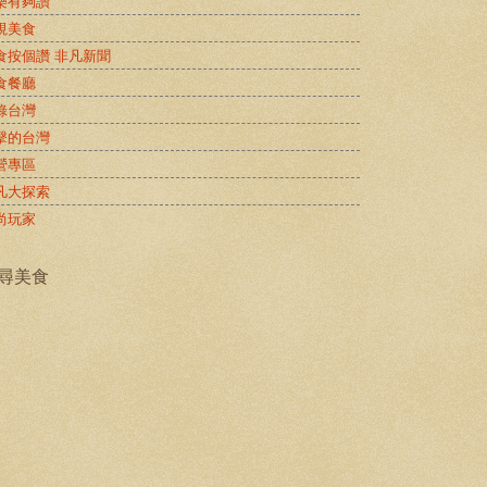
樂有夠讚
視美食
食按個讚 非凡新聞
食餐廳
錄台灣
擊的台灣
營專區
凡大探索
尚玩家
尋美食