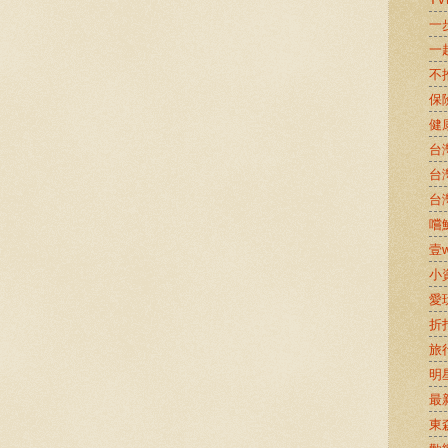
一
一
不
保
健
台
台
台
嚐鮮
壹w
小
愛
折
旅
明
最
東