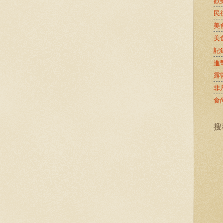
歡
民
美
美
記
進
露
非
食
搜