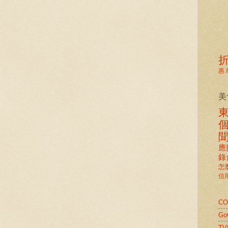
惠
美
應
錄
怎
信
C
G
TV