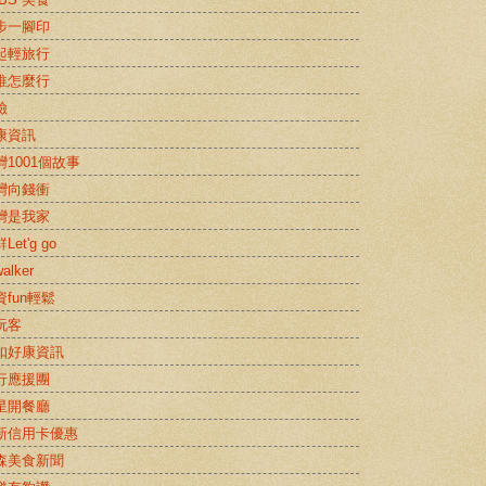
步一腳印
起輕旅行
推怎麼行
險
康資訊
灣1001個故事
灣向錢衝
灣是我家
Let'g go
alker
資fun輕鬆
玩客
扣好康資訊
行應援團
星開餐廳
新信用卡優惠
森美食新聞