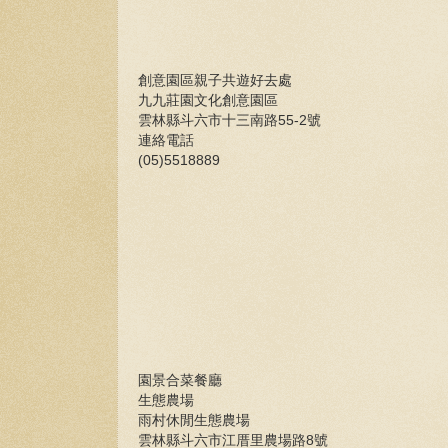
創意園區親子共遊好去處
九九莊園文化創意園區
雲林縣斗六市十三南路55-2號
連絡電話
(05)5518889
園景合菜餐廳
生態農場
雨村休閒生態農場
雲林縣斗六市江厝里農場路8號