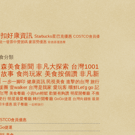
折扣好康資訊
Starbucks星巴克優惠
COSTCO會員優
統一發票中獎號碼
麥當勞優惠
肯德基優惠餐
食分類
東森美食新聞
非凡大探索
台灣1001
個故事
食尚玩家
美食按個讚 非凡新
聞
一步一腳印
健康資訊
民視美食
進擊的台灣
旅行
援團
壹walker
台灣是我家
愛玩客
嚐鮮Let'g go
記
台灣
美食餐廳
小資fun輕鬆
歡樂有夠讚
明星開餐廳
不推
麼行
明星最愛餐廳
轉行開餐廳
GoGo捷運
台灣向錢衝
最新
用卡優惠
親子餐廳
一起輕旅行
OSTCO會員優惠
oGo捷運
BS 美食