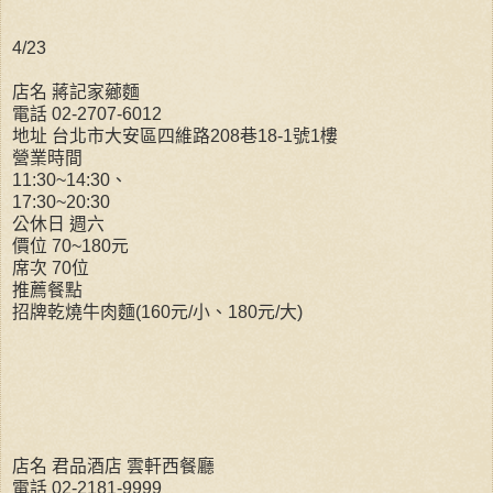
4/23
店名 蔣記家薌麵
電話 02-2707-6012
地址 台北市大安區四維路208巷18-1號1樓
營業時間
11:30~14:30、
17:30~20:30
公休日 週六
價位 70~180元
席次 70位
推薦餐點
招牌乾燒牛肉麵(160元/小、180元/大)
店名 君品酒店 雲軒西餐廳
電話 02-2181-9999