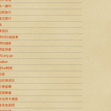
步一腳印
起輕旅行
推怎麼行
險
康資訊
灣1001個故事
灣向錢衝
灣是我家
Let'g go
alker
資fun輕鬆
玩客
扣好康資訊
行應援團
星開餐廳
新信用卡優惠
森美食新聞