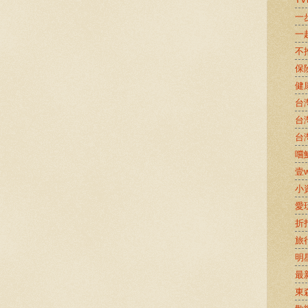
一
一
不
保
健
台
台
台
嚐鮮
壹w
小
愛
折
旅
明
最
東