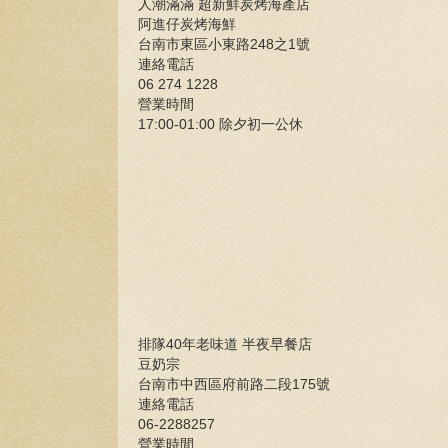
人潮滿滿 超新鮮炭烤海產店
阿進仔炭烤海鮮
台南市東區小東路248之1號
連絡電話
06 274 1228
營業時間
17:00-01:00 除夕初一公休
排隊40年老味道 半夜早餐店
豆奶宗
台南市中西區府前路二段175號
連絡電話
06-2288257
營業時間