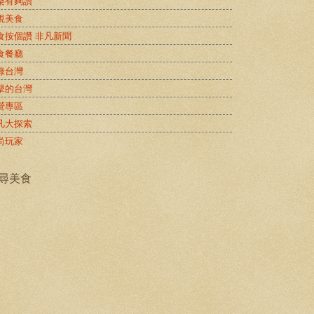
樂有夠讚
視美食
食按個讚 非凡新聞
食餐廳
錄台灣
擊的台灣
營專區
凡大探索
尚玩家
尋美食