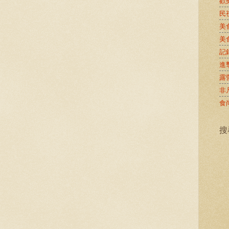
歡
民
美
美
記
進
露
非
食
搜