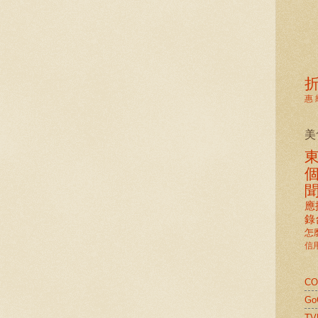
惠
美
應
錄
怎
信
C
G
TV