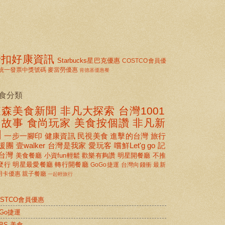
折扣好康資訊
Starbucks星巴克優惠
COSTCO會員優
統一發票中獎號碼
麥當勞優惠
肯德基優惠餐
食分類
東森美食新聞
非凡大探索
台灣1001
個故事
食尚玩家
美食按個讚 非凡新
聞
一步一腳印
健康資訊
民視美食
進擊的台灣
旅行
援團
壹walker
台灣是我家
愛玩客
嚐鮮Let'g go
記
台灣
美食餐廳
小資fun輕鬆
歡樂有夠讚
明星開餐廳
不推
麼行
明星最愛餐廳
轉行開餐廳
GoGo捷運
台灣向錢衝
最新
用卡優惠
親子餐廳
一起輕旅行
OSTCO會員優惠
oGo捷運
BS 美食