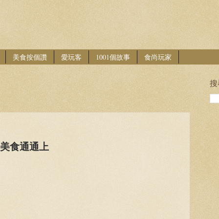
美食按個讚
愛玩客
1001個故事
食尚玩家
搜
部美食通通上