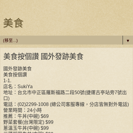
美食
▼
美食按個讚 國外發跡美食
國外發跡美食
美食按個讚
1-1.
店名：SukiYa
地址：台北市中正區羅斯福路二段50號(捷運古亭站旁7號出
口)
電話：(02)2299-1008 (總公司客服專線，分店皆無對外電話)
營業時間：24小時
推薦：牛丼(中碗) $69
野菜套餐(台灣限定) $99
蔥溫玉牛丼(中碗) $99