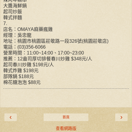
大醬海鮮鍋
起司炒飯
韓式拌麵
7.
店名：OMAYA麻藥瘋雞
經理：吳忠龍
地址：桃園市桃園區莊敬路一段326號(桃園莊敬店)
電話：(03)356-6066
營業時間：11:00~14:00、17:00~23:00
推薦：12盎司厚切排餐春川炒雞 $348元/人
起司春川炒雞 $198元/人
韓式炸雞 $198元
部隊鍋 $188元
棉花糖泡泡 $88元
‹
›
首頁
查看網路版