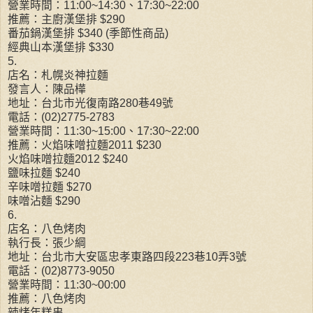
營業時間：11:00~14:30、17:30~22:00
推薦：主廚漢堡排 $290
番茄鍋漢堡排 $340 (季節性商品)
經典山本漢堡排 $330
5.
店名：札幌炎神拉麵
發言人：陳品樺
地址：台北市光復南路280巷49號
電話：(02)2775-2783
營業時間：11:30~15:00、17:30~22:00
推薦：火焰味噌拉麵2011 $230
火焰味噌拉麵2012 $240
鹽味拉麵 $240
辛味噌拉麵 $270
味噌沾麵 $290
6.
店名：八色烤肉
執行長：張少綱
地址：台北市大安區忠孝東路四段223巷10弄3號
電話：(02)8773-9050
營業時間：11:30~00:00
推薦：八色烤肉
辣烤年糕串