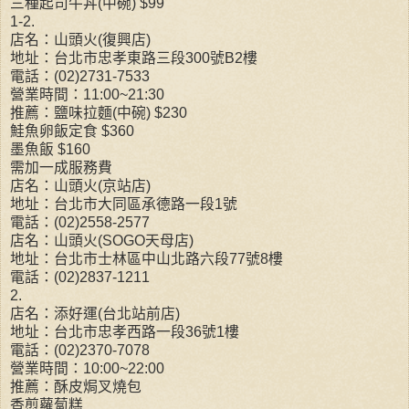
三種起司牛丼(中碗) $99
1-2.
店名：山頭火(復興店)
地址：台北市忠孝東路三段300號B2樓
電話：(02)2731-7533
營業時間：11:00~21:30
推薦：鹽味拉麵(中碗) $230
鮭魚卵飯定食 $360
墨魚飯 $160
需加一成服務費
店名：山頭火(京站店)
地址：台北市大同區承德路一段1號
電話：(02)2558-2577
店名：山頭火(SOGO天母店)
地址：台北市士林區中山北路六段77號8樓
電話：(02)2837-1211
2.
店名：添好運(台北站前店)
地址：台北市忠孝西路一段36號1樓
電話：(02)2370-7078
營業時間：10:00~22:00
推薦：酥皮焗叉燒包
香煎蘿蔔糕