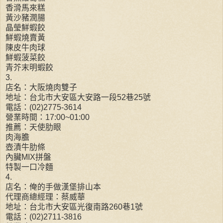
香滑馬來糕
黃沙豬潤腸
晶瑩鮮蝦餃
鮮蝦燒賣黃
陳皮牛肉球
鮮蝦菠菜餃
青芥末明蝦餃
3.
店名：大阪燒肉雙子
地址：台北市大安區大安路一段52巷25號
電話：(02)2775-3614
營業時間：17:00~01:00
推薦：天使肋眼
肉海膽
壺漬牛肋條
內臟MIX拼盤
特製一口冷麵
4.
店名：俺的手做漢堡排山本
代理商總經理：蔡威華
地址：台北市大安區光復南路260巷1號
電話：(02)2711-3816