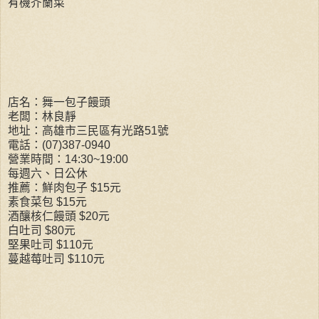
有機芥蘭菜
店名：舞一包子饅頭
老闆：林良靜
地址：高雄市三民區有光路51號
電話：(07)387-0940
營業時間：14:30~19:00
每週六、日公休
推薦：鮮肉包子 $15元
素食菜包 $15元
酒釀核仁饅頭 $20元
白吐司 $80元
堅果吐司 $110元
蔓越莓吐司 $110元