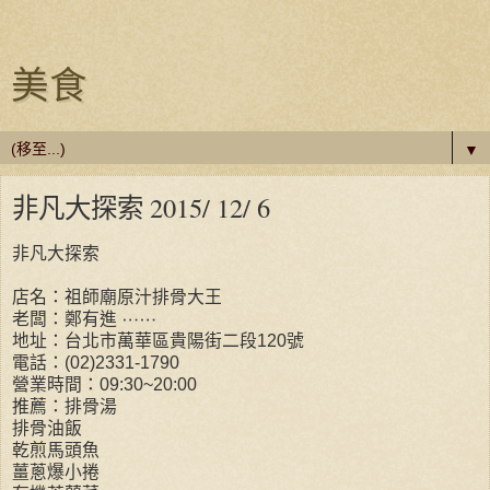
美食
▼
非凡大探索 2015/ 12/ 6
非凡大探索
店名：祖師廟原汁排骨大王
老闆：鄭有進
⋯⋯
地址：台北市萬華區貴陽街二段120號
電話：(02)2331-1790
營業時間：09:30~20:00
推薦：排骨湯
排骨油飯
乾煎馬頭魚
薑蔥爆小捲