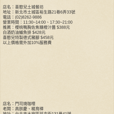
店名：喜憨兒土城餐坊
地址：新北市土城區裕生路21巷6弄33號
電話：(02)8262-9886
營業時間：11:30~14:00、17:30~21:00
推薦：櫻桃鴨胸佐焦糖橙汁醬 $388元
白酒奶油鱸魚排 $428元
喜憨兒特製德式豬腳 $458元
以上價格需外加10%服務費
店名：門司燒咖哩
老闆：高朕慶、楊育樺
地址：台北市大安區延吉街131巷41號