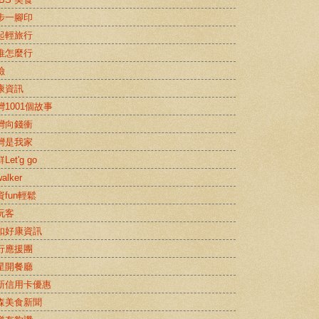
步一腳印
起輕旅行
推怎麼行
險
康資訊
灣1001個故事
灣向錢衝
灣是我家
Let'g go
alker
資fun輕鬆
玩客
扣好康資訊
行應援團
星開餐廳
新信用卡優惠
森美食新聞