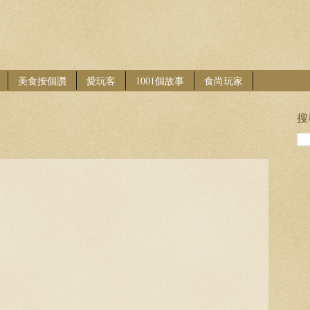
美食按個讚
愛玩客
1001個故事
食尚玩家
搜