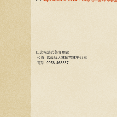
FB:
https://www.facebook.com/泰成中藥-草本養
巴比松法式美食餐館
位置: 嘉義縣大林鎮吉林里63巷
電話: 0958-468887