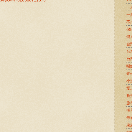
生專家-447628568711373
一
一
不
保
健
台
台
台
嚐鮮
壹w
小
愛
折
旅
明
最
東