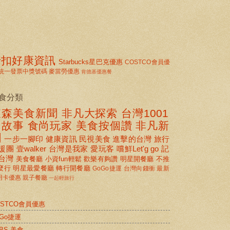
折扣好康資訊
Starbucks星巴克優惠
COSTCO會員優
統一發票中獎號碼
麥當勞優惠
肯德基優惠餐
食分類
東森美食新聞
非凡大探索
台灣1001
個故事
食尚玩家
美食按個讚 非凡新
聞
一步一腳印
健康資訊
民視美食
進擊的台灣
旅行
援團
壹walker
台灣是我家
愛玩客
嚐鮮Let'g go
記
台灣
美食餐廳
小資fun輕鬆
歡樂有夠讚
明星開餐廳
不推
麼行
明星最愛餐廳
轉行開餐廳
GoGo捷運
台灣向錢衝
最新
用卡優惠
親子餐廳
一起輕旅行
OSTCO會員優惠
oGo捷運
BS 美食