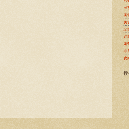
歡
民
美
美
記
進
露
非
食
搜