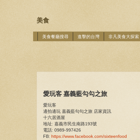
美食
美食餐廳搜尋
進擊的台灣
非凡美食大探索
愛玩客 嘉義藍勾勾之旅
愛玩客
邊拍邊玩 嘉義藍勾勾之旅 店家資訊
十六居酒屋
地址: 嘉義市民生南路193號
電話: 0989-997426
FB:
https://www.facebook.com/sixteenfood