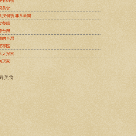
樂有夠讚
視美食
食按個讚 非凡新聞
食餐廳
錄台灣
擊的台灣
營專區
凡大探索
尚玩家
尋美食