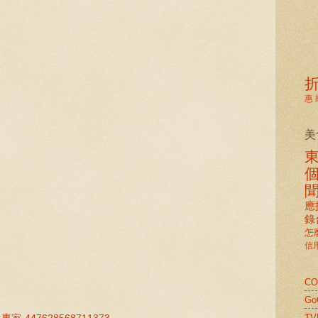
惠
美
應
錄
怎
信
C
G
TV