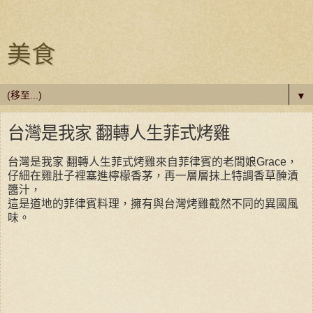
美食
▼
台灣是我家 翻轉人生菲式烤雞
台灣是我家 翻轉人生菲式烤雞
來自菲律賓的老闆娘Grace，
仔細在雞肚子裡塞進檸檬香茅，再一層層抹上特調香草醃漬
醬汁，
這是道地的菲律賓料理，擁有與台灣烤雞截然不同的異國風
味。