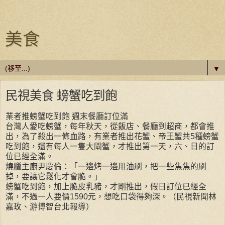
美食
▼
民視美食 螃蟹吃到飽
業者推螃蟹吃到飽 週末餐廳訂位滿
台灣人愛吃螃蟹，每年秋天，從飯店、餐廳到超商，都會推
出，為了殺出一條血路，有業者推出花蟹、帝王蟹共5種螃蟹
吃到飽，還有每人一隻大閘蟹，才推出第一天，六、日的訂
位已經全滿。
燒臘主廚尹慶倫：「一邊烤一邊用油刷，把一些焦焦的刷
掉，要讓它鬆化才會脆。」
螃蟹吃到飽，加上脆皮乳豬，才剛推出，假日訂位已經全
滿，不過一人要價1590元，想吃口袋得夠深。（民視新聞林
嘉玫、游博智台北報導）